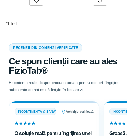
```html
RECENZII DIN COMENZI VERIFICATE
Ce spun clienții care au ales
FizioTab®
Experiențe reale despre produse create pentru confort, îngrijire,
autonomie și mai multă liniște în fiecare zi.
INCONTINENȚĂ & SĂNĂTATE
Achiziție verificată
INCONTINENȚ
★★★★★
★★★★★
O soluție reală pentru îngrijirea unei
Groasă, abso