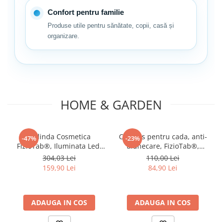
Confort pentru familie
Produse utile pentru sănătate, copii, casă și
organizare.
HOME & GARDEN
Oglinda Cosmetica
Covoras pentru cada, anti-
-47%
-23%
FizioTab®, Iluminata Led,
alunecare, FizioTab®,
Dimabila, 2 Fete, Marire
100x40 cm, Multicolor,
304,03 Lei
110,00 Lei
10X, Baterii si Cablu USB
Delfin
159,90 Lei
84,90 Lei
Incluse, Alb
ADAUGA IN COS
ADAUGA IN COS