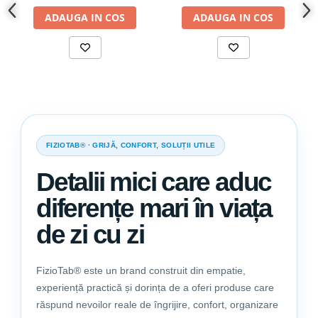
ADAUGA IN COS
ADAUGA IN COS
Sfaturi utile:
Spalati bolul dupa fiecare masa pentru a evita asezarea
mustelor si a altor insecte peste mancare.
Nu iesiti afara imedat dupa masa, lasati companionul sa se
odihneasca o jumatate de ora, pentru a evita indigestia si apoi
scoateti-l afara la plimbare.
Puneti intotdeaua langa bolul cu mancare si bolul plin cu apa
FIZIOTAB® · GRIJĂ, CONFORT, SOLUȚII UTILE
mereu proaspata.
Detalii mici care aduc
Atentie! Acest castron nu este o jucarie de mestecat!
Supravegheati companionul in timpul mesei!
diferențe mari în viața
de zi cu zi
FizioTab® este un brand construit din empatie,
experiență practică și dorința de a oferi produse care
răspund nevoilor reale de îngrijire, confort, organizare