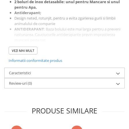
2 boluri de inox detasabile: unul pentru Mancare si unul
pentru Apa,
Antiderapant;
Design neted, rotunjit, pentru a evita zgarierea gurii si limbii
animalului de companie
ANTIDERAPANT
: Baza bolului este mai larga pentru a preveni
rastunarea. Cauciucurile antiderapante previn imprastierea
mancarii peste tot.
SIGUR SI DURABIL
: Castronul este fabricat din materiale ABS
VEZI MAI MULT
sigure pentru alimente, protectie naturala a mediului, sigur,
nontoxic si usor de curatat;
Informatii conformitate produs
Culoare
: Verde, Urechiuse Galbene
Urechile
sunt confectionate atat pentru urechea stanga cat
Caracteristici
si pentru urechea dreapta si se monteaza foarte usor, trebuie
doar sa gasiti locul potrivit pentru fiecare in parte!
Review-uri
(0)
Dimensiune: 33 cm x 21 cm x 10 cm
PRODUSE SIMILARE