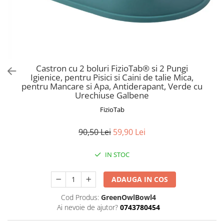
Prosoape si halate de bambus
Husa protectie scaun auto
Suporti uscare biberoane
Suporti pahar carucior
Bile baie copii
Castron cu 2 boluri FizioTab® si 2 Pungi
Igienice, pentru Pisici si Caini de talie Mica,
Vesela copii
pentru Mancare si Apa, Antiderapant, Verde cu
Lampi de veghe
Urechiuse Galbene
FizioTab
90,50 Lei
59,90 Lei
IN STOC
ADAUGA IN COS
Cod Produs:
GreenOwlBowl4
Ai nevoie de ajutor?
0743780454