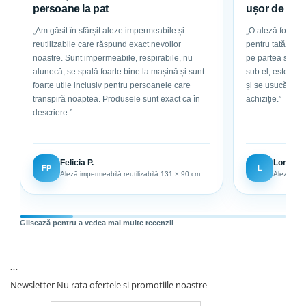
persoane la pat
ușor de într
„Am găsit în sfârșit aleze impermeabile și
„O aleză foarte g
reutilizabile care răspund exact nevoilor
pentru tatăl meu, care este la pat. Are bu
noastre. Sunt impermeabile, respirabile, nu
pe partea superioar
alunecă, se spală foarte bine la mașină și sunt
sub el, este abs
foarte utile inclusiv pentru persoanele care
și se usucă ușor. Sunt foarte mulțumită de
transpiră noaptea. Produsele sunt exact ca în
achiziție.”
descriere.”
Felicia P.
Loredan
FP
L
Aleză impermeabilă reutilizabilă 131 × 90 cm
Aleză impe
Glisează pentru a vedea mai multe recenzii
```
Newsletter
Nu rata ofertele si promotiile noastre