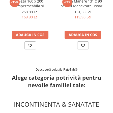
Aleza 160 x 200
Aleza Manere 131 x 90
-35%
-21%
Impermeabila si
pentru Manevrare Usoara,
Reutilizabila FizioTab®, Tip
Impermeabila si
260,00 Lei
151,50 Lei
Cearceaf Absorbant,
Reutilizabila FizioTab®, Tip
169,90 Lei
119,90 Lei
Protectie Saltea Lavabila
Cearceaf Absorbant,
pentru Pacienti cu
Protectie Saltea Lavabila
Incontinenta, Adulti si
pentru Pacienti cu
Copii, Verde/Albastru
ADAUGA IN COS
Incontinenta, Adulti si
ADAUGA IN COS
Copii, Albastru
Descoperă soluțiile FizioTab®
Alege categoria potrivită pentru
nevoile familiei tale:
INCONTINENTA & SANATATE