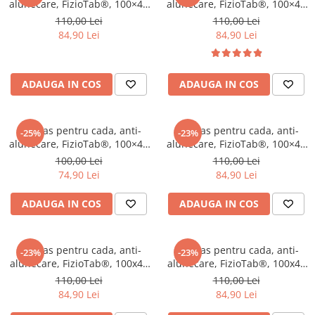
alunecare, FizioTab®, 100×40
alunecare, FizioTab®, 100×40
cm, Dinozauri
cm, Petrecere sub Apa, Mica
110,00 Lei
110,00 Lei
Sirena si Prietenii
84,90 Lei
84,90 Lei
ADAUGA IN COS
ADAUGA IN COS
Covoras pentru cada, anti-
Covoras pentru cada, anti-
-25%
-23%
alunecare, FizioTab®, 100×40
alunecare, FizioTab®, 100×40
cm, Albastru Inchis
cm, Alfabet
100,00 Lei
110,00 Lei
74,90 Lei
84,90 Lei
ADAUGA IN COS
ADAUGA IN COS
Covoras pentru cada, anti-
Covoras pentru cada, anti-
-23%
-23%
alunecare, FizioTab®, 100x40
alunecare, FizioTab®, 100x40
cm, tip impletitura, Alb
cm, tip impletitura, Gri
110,00 Lei
110,00 Lei
84,90 Lei
84,90 Lei