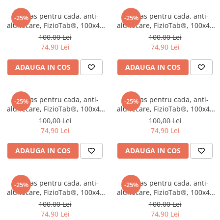
Prosoape si halate de bambus
Husa protectie scaun auto
Covoras pentru cada, anti-
Covoras pentru cada, anti-
-25%
-25%
alunecare, FizioTab®, 100x40
alunecare, FizioTab®, 100x40
Suporti uscare biberoane
cm, Albastru Deschis
cm, Bej lucios
100,00 Lei
100,00 Lei
Suporti pahar carucior
74,90 Lei
74,90 Lei
Bile baie copii
ADAUGA IN COS
ADAUGA IN COS
Vesela copii
Lampi de veghe
Covoras pentru cada, anti-
Covoras pentru cada, anti-
-25%
-25%
alunecare, FizioTab®, 100x40
alunecare, FizioTab®, 100x40
cm, Alb
cm, Gri
100,00 Lei
100,00 Lei
74,90 Lei
74,90 Lei
ADAUGA IN COS
ADAUGA IN COS
Covoras pentru cada, anti-
Covoras pentru cada, anti-
-25%
-25%
alunecare, FizioTab®, 100x40
alunecare, FizioTab®, 100x40
cm, Negru
cm, Albastru Turcoaz
100,00 Lei
100,00 Lei
74,90 Lei
74,90 Lei