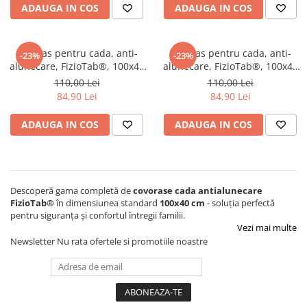
ADAUGA IN COS
ADAUGA IN COS
Covoras pentru cada, anti-
Covoras pentru cada, anti-
-23%
-23%
alunecare, FizioTab®, 100x40
alunecare, FizioTab®, 100x40
cm, tip impletitura, Albastru
cm, tip impletitura, Verde
110,00 Lei
110,00 Lei
84,90 Lei
84,90 Lei
ADAUGA IN COS
ADAUGA IN COS
Descoperă gama completă de
covorase cada antialunecare
FizioTab®
în dimensiunea standard
100x40 cm
- soluția perfectă
pentru siguranța și confortul întregii familii.
Vezi mai multe
Newsletter
Nu rata ofertele si promotiile noastre