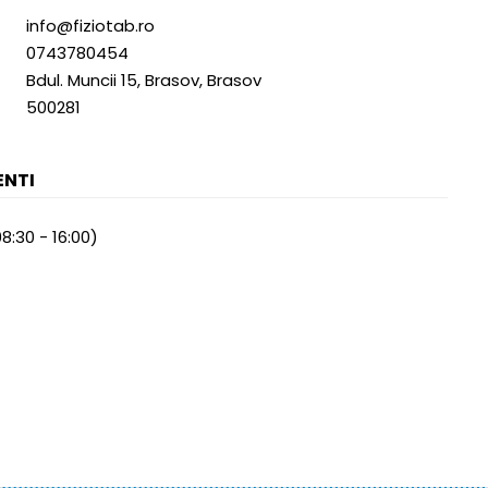
info@fiziotab.ro
0743780454
Bdul. Muncii 15, Brasov, Brasov
500281
ENTI
08:30 - 16:00)