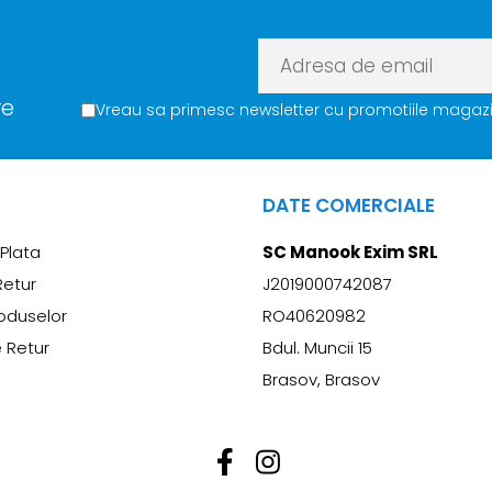
re
Vreau sa primesc newsletter cu promotiile magazin
DATE COMERCIALE
Plata
SC Manook Exim SRL
Retur
J2019000742087
oduselor
RO40620982
 Retur
Bdul. Muncii 15
Brasov, Brasov