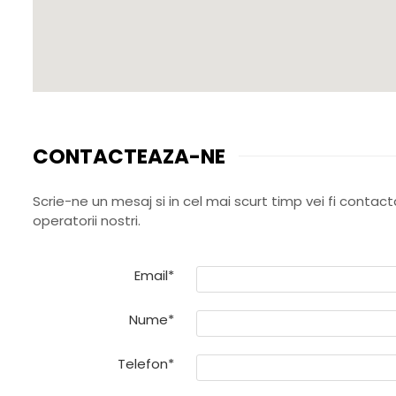
Prosoape si halate de bambus
Husa protectie scaun auto
Suporti uscare biberoane
Suporti pahar carucior
Bile baie copii
Vesela copii
CONTACTEAZA-NE
Lampi de veghe
Scrie-ne un mesaj si in cel mai scurt timp vei fi contac
operatorii nostri.
Email*
Nume*
Telefon*