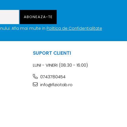
ului. Afla mai multe in
Politica de Confidentialitate
SUPORT CLIENTI
LUNI - VINERI (08:30 - 16:00)
0743780454
info@fiziotab.ro