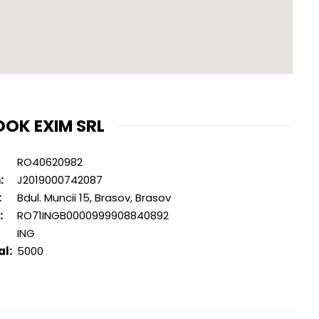
OK EXIM SRL
RO40620982
:
J2019000742087
:
Bdul. Muncii 15, Brasov, Brasov
:
RO71INGB0000999908840892
ING
al:
5000