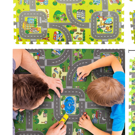
Prosoape si halate de bambus
Husa protectie scaun auto
Suporti uscare biberoane
Suporti pahar carucior
Bile baie copii
Vesela copii
Lampi de veghe