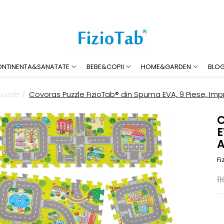
ONTINENTA&SANATATE
BEBE&COPII
HOME&GARDEN
BLO
uzzle /
Covoras Puzzle FizioTab® din Spuma EVA, 9 Piese, Imp
C
E
A
Fi
11