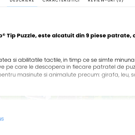
DESCRIERE
CARACTERISTICI
REVIEW-URI
(0)
 Tip Puzzle, este alcatuit din 9 piese patrate, c
atea si abilitatile tactile, in timp ce se simte minunat
ive pe care le descopera in fiecare patratel de puz
entru masinute si animalute precum: girafa, leu, sa
us