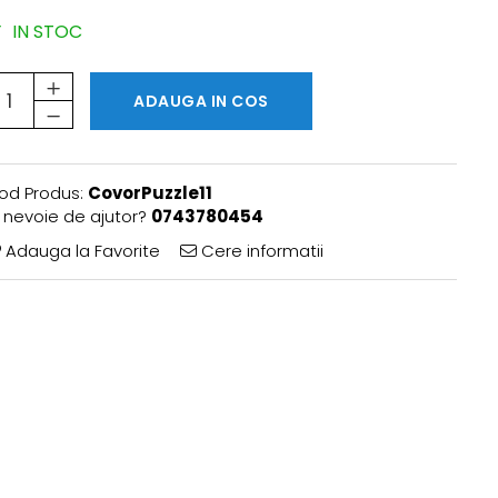
IN STOC
ADAUGA IN COS
od Produs:
CovorPuzzle11
i nevoie de ajutor?
0743780454
Adauga la Favorite
Cere informatii