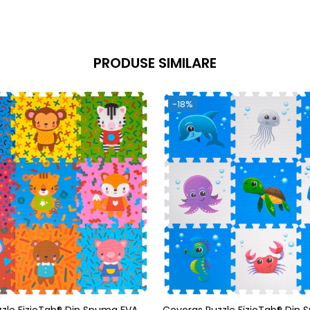
PRODUSE SIMILARE
-18%
zle FizioTab® Din Spuma EVA, 9
Covoras Puzzle FizioTab® Din 