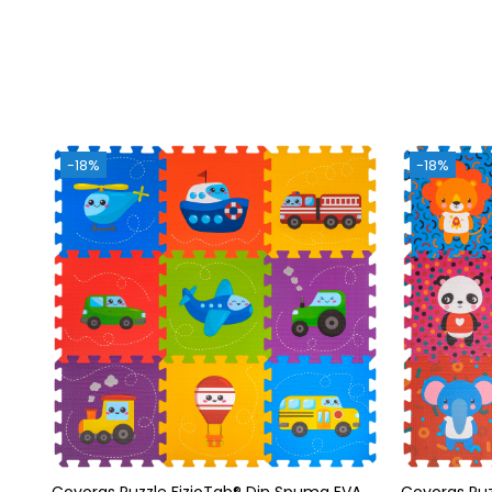
-18%
-18%
Covoras Puzzle FizioTab® Din Spuma EVA, 9
Covoras Puz