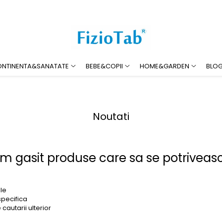
ONTINENTA&SANATATE
BEBE&COPII
HOME&GARDEN
BLO
Noutati
am gasit produse care sa se potriveas
ple
specifica
cautarii ulterior