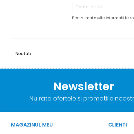
Prosoape si halate de bambus
Husa protectie scaun auto
Pentru mai multe informatii te r
Suporti uscare biberoane
Suporti pahar carucior
Bile baie copii
Vesela copii
Noutati
Lampi de veghe
Newsletter
Nu rata ofertele si promotiile noast
MAGAZINUL MEU
CLIENTI