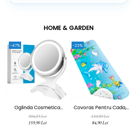
HOME & GARDEN
-47%
-23%
Oglinda Cosmetica
Covoras Pentru Cada,
FizioTab®, Iluminata Led,
Anti-Alunecare,
304,03 Lei
110,00 Lei
Dimabila, 2 Fete, Marire
FizioTab®, 100x40 Cm,
159,90 Lei
84,90 Lei
10X, Baterii Si Cablu USB
Multicolor, Delfin