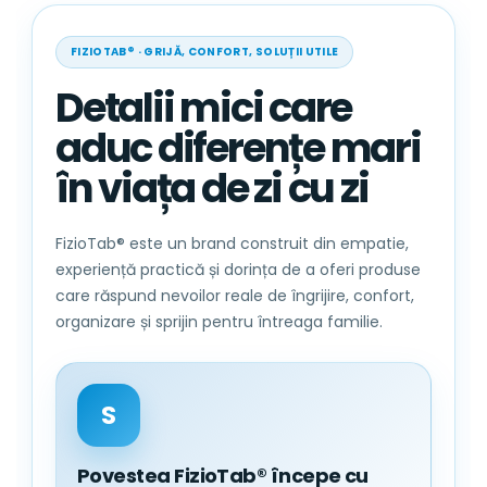
Se poate spala atat manual cat si la
FIZIOTAB® · GRIJĂ, CONFORT, SOLUȚII UTILE
masina de spalat, la max.40 de grade.
A nu se calca;
Detalii mici care
Grupa de varsta: 0+ luni
aduc diferențe mari
Unisex
Dimensiune: 100 x 80 cm;
în viața de zi cu zi
Usor de pliat si de transportat;
FizioTab® este un brand construit din empatie,
FizioTab
®
– Produsele ideale pentru
experiență practică și dorința de a oferi produse
micutul tau!
care răspund nevoilor reale de îngrijire, confort,
organizare și sprijin pentru întreaga familie.
S
Povestea FizioTab® începe cu