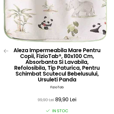
Prosoape si halate de bambus
Husa protectie scaun auto
Suporti uscare biberoane
Suporti pahar carucior
Bile baie copii
Vesela copii
Lampi de veghe
Aleza Impermeabila Mare Pentru
Copii, FizioTab®, 80x100 Cm,
Absorbanta Si Lavabila,
Refolosibila, Tip Paturica, Pentru
Schimbat Scutecul Bebelusului,
Ursuleti Panda
FizioTab
89,90 Lei
99,90 Lei
IN STOC