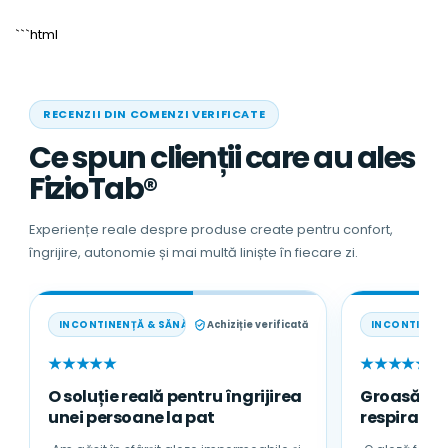
Incluse, Alb
```html
RECENZII DIN COMENZI VERIFICATE
Ce spun clienții care au ales
FizioTab®
Experiențe reale despre produse create pentru confort,
îngrijire, autonomie și mai multă liniște în fiecare zi.
INCONTINENȚĂ & SĂNĂTATE
Achiziție verificată
INCONTINENȚ
★★★★★
★★★★★
O soluție reală pentru îngrijirea
Groasă, a
unei persoane la pat
respirabilă