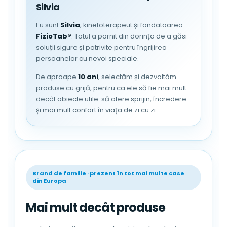
Silvia
Eu sunt
Silvia
, kinetoterapeut și fondatoarea
FizioTab®
. Totul a pornit din dorința de a găsi
soluții sigure și potrivite pentru îngrijirea
persoanelor cu nevoi speciale.
De aproape
10 ani
, selectăm și dezvoltăm
produse cu grijă, pentru ca ele să fie mai mult
decât obiecte utile: să ofere sprijin, încredere
și mai mult confort în viața de zi cu zi.
Brand de familie · prezent în tot mai multe case
din Europa
Mai mult decât produse