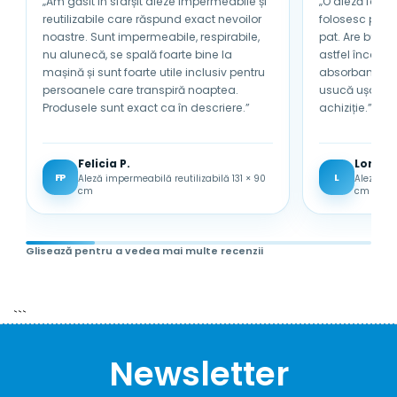
„Am găsit în sfârșit aleze impermeabile și
„O aleză foarte
reutilizabile care răspund exact nevoilor
folosesc pentru tată
noastre. Sunt impermeabile, respirabile,
pat. Are bumb
nu alunecă, se spală foarte bine la
astfel încât nu se încinge sub 
mașină și sunt foarte utile inclusiv pentru
absorbantă și 
persoanele care transpiră noaptea.
usucă ușor. Sunt foarte mulțumită de
Produsele sunt exact ca în descriere.”
achiziție.”
Felicia P.
Lored
FP
L
Aleză impermeabilă reutilizabilă 131 × 90
Aleză im
cm
cm
Glisează pentru a vedea mai multe recenzii
```
Newsletter