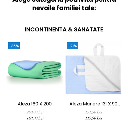
nevoile familiei tale:
INCONTINENTA & SANATATE
-35%
-21%
Aleza 160 X 200
Aleza Manere 131 X 90
Impermeabila Si
Pentru Manevrare
260,00 Lei
151,50 Lei
Reutilizabila FizioTab®, Tip
Usoara, Impermeabila Si
Re
169,90 Lei
119,90 Lei
Cearceaf Absorbant,
Reutilizabila FizioTab®, Tip