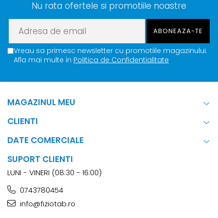
Nu rata ofertele si promotiile noastre
Vreau sa primesc newsletter cu promotiile magazinului.
Afla mai multe in
Politica de Confidentialitate
MAGAZINUL MEU
CLIENTI
DATE COMERCIALE
SUPORT CLIENTI
LUNI - VINERI (08:30 - 16:00)
0743780454
info@fiziotab.ro