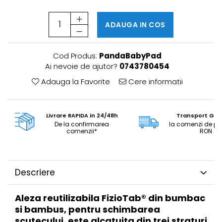
ADAUGA IN COS
Cod Produs:
PandaBabyPad
Ai nevoie de ajutor?
0743780454
Adauga la Favorite
Cere informatii
Livrare RAPIDA in 24/48h
Transport GRA
De la confirmarea
la comenzi de pe
comenzii*
RON
Descriere
Aleza reutilizabila FizioTab® din bumbac
si bambus, pentru schimbarea
scutecului, este alcatuita din trei straturi