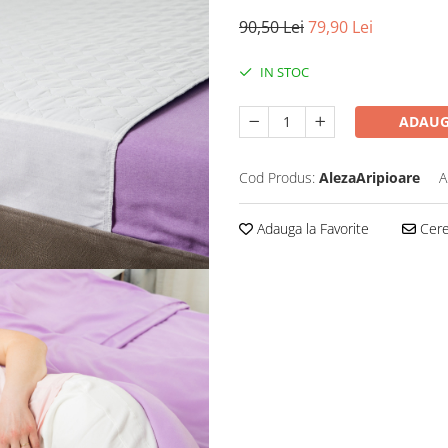
90,50 Lei
79,90 Lei
IN STOC
ADAUG
Cod Produs:
AlezaAripioare
A
Adauga la Favorite
Cere 