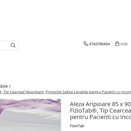
0743780454
0,00
abile /
®, Tip Cearceaf Absorbant, Protectie Saltea Lavabila pentru Pacienti cu Incont
Aleza Aripioare 85 x 90
FizioTab®, Tip Cearcea
pentru Pacienti cu Inco
FizioTab