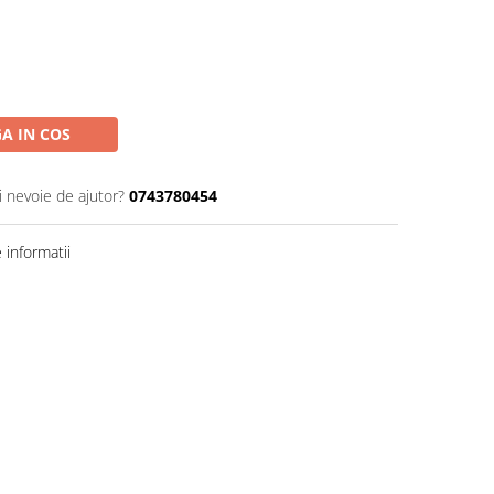
A IN COS
i nevoie de ajutor?
0743780454
informatii