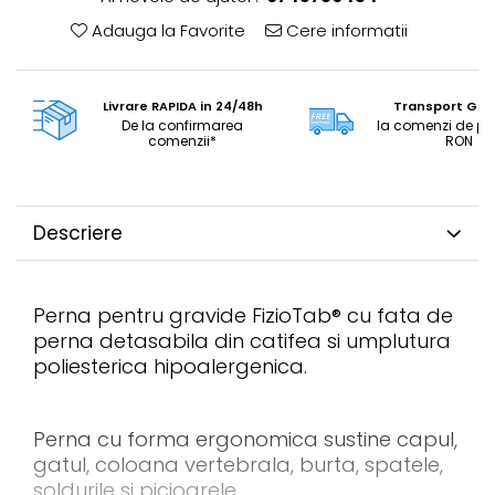
Adauga la Favorite
Cere informatii
Livrare RAPIDA in 24/48h
Transport GRA
De la confirmarea
la comenzi de pe
comenzii*
RON
Descriere
Perna pentru gravide FizioTab® cu fata de
perna detasabila din catifea si umplutura
poliesterica hipoalergenica.
Perna cu forma ergonomica sustine capul,
gatul, coloana vertebrala, burta, spatele,
soldurile si picioarele.