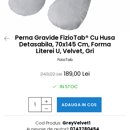
Prosoape si halate de bambus
Husa protectie scaun auto
Suporti uscare biberoane
Suporti pahar carucior
Perna Gravide FizioTab® Cu Husa
Bile baie copii
Detasabila, 70x145 Cm, Forma
Vesela copii
Literei U, Velvet, Gri
Lampi de veghe
FizioTab
189,00 Lei
243,02 Lei
IN STOC
ADAUGA IN COS
Cod Produs:
GreyVelvet1
Ai nevoie de ajutor?
0743780454