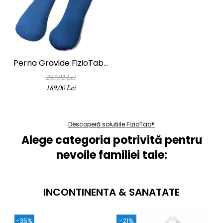
Perna Gravide FizioTab®
Cu Husa Detasabila,
243,02 Lei
70x145 Cm, Forma Literei
189,00 Lei
U, Velvet, Albastru/Gri
Descoperă soluțiile FizioTab®
Alege categoria potrivită pentru
Designul practic va permite sa o utilizati si
nevoile familiei tale:
in timpul alaptarii:
Husa de exterior poate fi spalata in
INCONTINENTA & SANATATE
masina de spalat automata la maxim 30
de grade, program scurt.
-35%
-21%