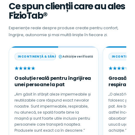
Ce spun clienții care au ales
FizioTab®
Experiențe reale despre produse create pentru confort,
îngrijire, autonomie și mai multă liniște în fiecare zi.
INCONTINENȚĂ & SĂNĂTATE
Achiziție verificată
INCONTINENȚ
★★★★★
★★★★★
O soluție reală pentru îngrijirea
Groasă, a
unei persoane la pat
respirabilă
„Am găsit în sfârșit aleze impermeabile și
„O aleză foarte
reutilizabile care răspund exact nevoilor
folosesc pentru tată
noastre. Sunt impermeabile, respirabile,
pat. Are bumb
nu alunecă, se spală foarte bine la
astfel încât nu se încinge sub 
mașină și sunt foarte utile inclusiv pentru
absorbantă și 
persoanele care transpiră noaptea.
usucă ușor. Sunt foarte mulțumită de
Produsele sunt exact ca în descriere.”
achiziție.”