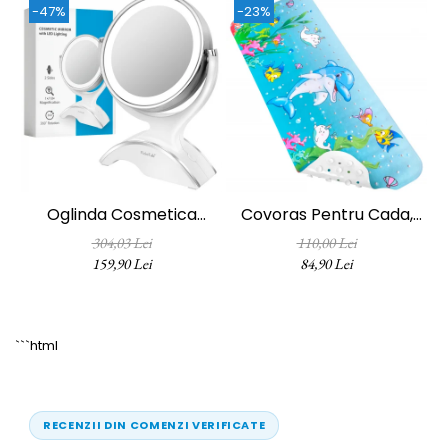
-47%
-23%
Oglinda Cosmetica
Covoras Pentru Cada,
FizioTab®, Iluminata Led,
Anti-Alunecare,
304,03 Lei
110,00 Lei
Dimabila, 2 Fete, Marire
FizioTab®, 100x40 Cm,
159,90 Lei
84,90 Lei
10X, Baterii Si Cablu USB
Multicolor, Delfin
Incluse, Alb
```html
RECENZII DIN COMENZI VERIFICATE