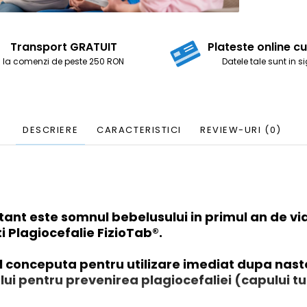
Transport GRATUIT
Plateste online 
la comenzi de peste 250 RON
Datele tale sunt in 
DESCRIERE
CARACTERISTICI
REVIEW-URI
(0)
tant este somnul bebelusului in primul an de vi
i Plagiocefalie FizioTab®.
l conceputa pentru utilizare imediat dupa naste
ui pentru prevenirea plagiocefaliei (capului tur