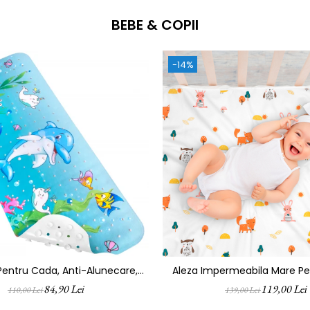
BEBE & COPII
-14%
entru Cada, Anti-Alunecare,
Aleza Impermeabila Mare Pen
 100x40 Cm, Multicolor, Delfin
FizioTab® 100x150 Cm, Abso
84,90 Lei
119,00 Lei
110,00 Lei
139,00 Lei
Lavabila, Refolosibila, Tip Pat