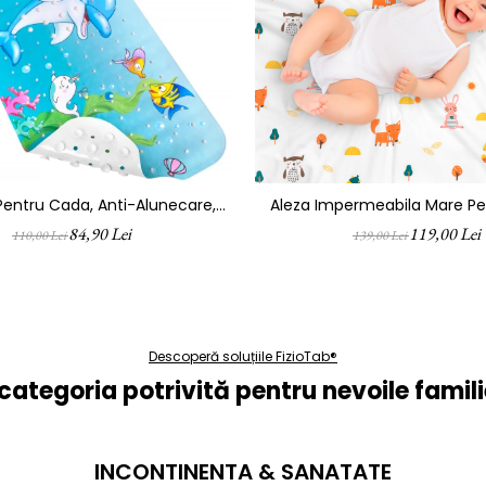
entru Cada, Anti-Alunecare,
Aleza Impermeabila Mare Pen
 100x40 Cm, Multicolor, Delfin
FizioTab® 100x150 Cm, Abso
84,90 Lei
119,00 Lei
110,00 Lei
139,00 Lei
Lavabila, Refolosibila, Tip Pat
Schimbat Scutecul Bebelusul
Descoperă soluțiile FizioTab®
categoria potrivită pentru nevoile familie
INCONTINENTA & SANATATE