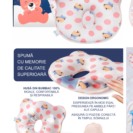
Prosoape si halate de bambus
Husa protectie scaun auto
Suporti uscare biberoane
Suporti pahar carucior
Bile baie copii
Vesela copii
Lampi de veghe