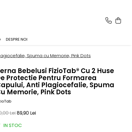
G
DESPRE NOI
Plagiocefalie, Spuma cu Memorie, Pink Dots
erna Bebelusi FizioTab® Cu 2 Huse
e Protectie Pentru Formarea
apului, Anti Plagiocefalie, Spuma
u Memorie, Pink Dots
zioTab
0,00 Lei
89,90 Lei
IN STOC