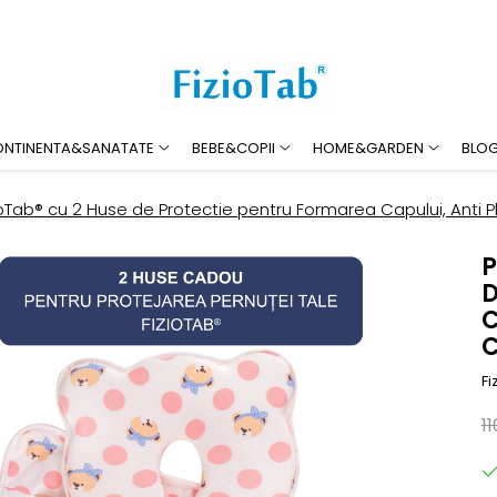
ONTINENTA&SANATATE
BEBE&COPII
HOME&GARDEN
BLO
ioTab® cu 2 Huse de Protectie pentru Formarea Capului, Anti 
P
D
C
C
Fi
11