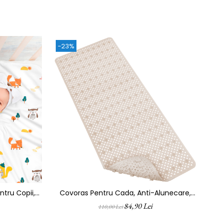
-23%
-
tru Copii,
Covoras Pentru Cada, Anti-Alunecare,
rbanta Si
FizioTab®, 100x40 Cm, Tip Impletitura, Bej
D
84,90 Lei
110,00 Lei
urica, Pentru