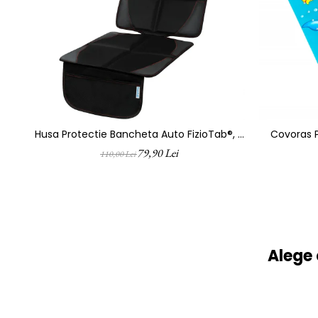
Husa Protectie Bancheta Auto FizioTab®, 2
Covoras P
Buzunare De Depozitare, Impermeabila,
FizioTab®,
79,90 Lei
110,00 Lei
120 X 48 Cm, Negru Cu Fire Rosii
Alege 