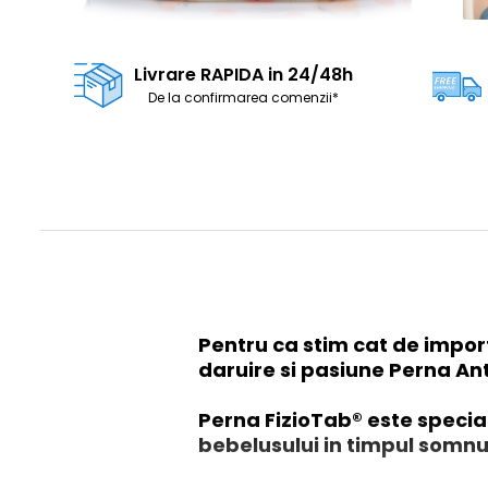
Livrare RAPIDA in 24/48h
De la confirmarea comenzii*
Pentru ca stim cat de impor
daruire si pasiune Perna Ant
Perna FizioTab® este specia
bebelusului in timpul somnul