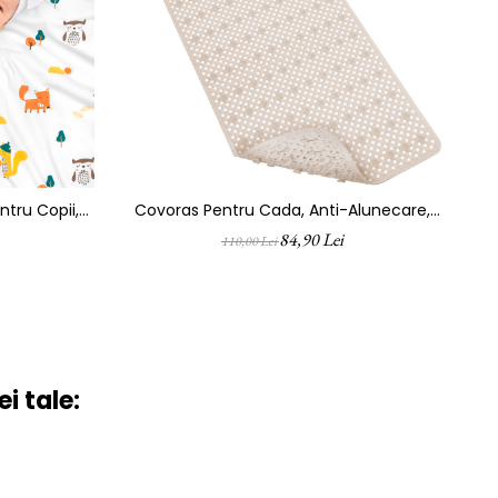
tru Copii,
Covoras Pentru Cada, Anti-Alunecare,
rbanta Si
FizioTab®, 100x40 Cm, Tip Impletitura, Bej
D
84,90 Lei
110,00 Lei
urica, Pentru
ui, Forest
i tale: