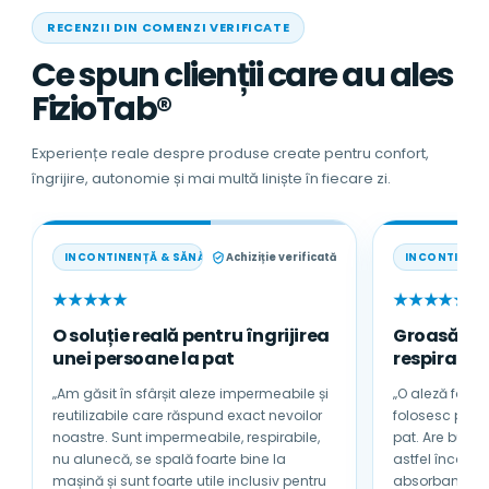
RECENZII DIN COMENZI VERIFICATE
Ce spun clienții care au ales
FizioTab®
Experiențe reale despre produse create pentru confort,
îngrijire, autonomie și mai multă liniște în fiecare zi.
INCONTINENȚĂ & SĂNĂTATE
Achiziție verificată
INCONTINENȚ
★★★★★
★★★★★
O soluție reală pentru îngrijirea
Groasă, a
unei persoane la pat
respirabilă
„Am găsit în sfârșit aleze impermeabile și
„O aleză foarte
reutilizabile care răspund exact nevoilor
folosesc pentru tată
noastre. Sunt impermeabile, respirabile,
pat. Are bumb
nu alunecă, se spală foarte bine la
astfel încât nu se încinge sub 
mașină și sunt foarte utile inclusiv pentru
absorbantă și 