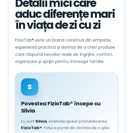
Detalii mici care
aduc diferențe mari
în viața de zi cu zi
.
Fixare sigura
– design cu aripioare
FizioTab® este un brand construit din empatie,
elastice pe margini, pentru o potrivire
experiență practică și dorința de a oferi produse
perfecta pe saltele de pana la
30 cm
care răspund nevoilor reale de îngrijire, confort,
inaltime.
organizare și sprijin pentru întreaga familie.
Dimensiune: 180 x 200 x 30 cm.
🧺
Instructiuni de intretinere:
S
Se spala manual sau la masina de
Povestea FizioTab® începe cu
spalat la maximum 40°C, cu
Silvia
centrifugare blanda.
Se recomanda utilizarea detergentilor
Eu sunt
Silvia
, kinetoterapeut și fondatoarea
pentru tesaturi albe.
FizioTab®
. Totul a pornit din dorința de a găsi