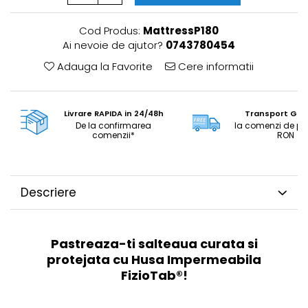
Cod Produs:
MattressP180
Ai nevoie de ajutor?
0743780454
Adauga la Favorite
Cere informatii
Livrare RAPIDA in 24/48h
Transport GRA
De la confirmarea
la comenzi de pe
comenzii*
RON
Descriere
Pastreaza-ti salteaua curata si
protejata cu Husa Impermeabila
FizioTab®!