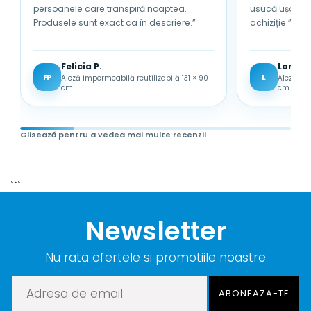
persoanele care transpiră noaptea.
usucă ușor. Sunt foarte mulțumită de
Produsele sunt exact ca în descriere.”
achiziție.”
Felicia P.
Lored
FP
L
Aleză impermeabilă reutilizabilă 131 × 90
Aleză im
cm
cm
Glisează pentru a vedea mai multe recenzii
```
Newsletter
Nu rata ofertele si promotiile noastre