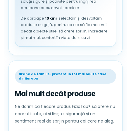
Nu se usuca in uscatorul de rufe,
soluții sigure și potrivite pentru îngrijirea
pentru a evita deteriorarea stratului
persoanelor cu nevoi speciale.
impermeabil.
De aproape
10 ani
, selectăm și dezvoltăm
Se recomanda uscarea naturala, in
produse cu grijă, pentru ca ele să fie mai mult
aer liber, ferit de lumina directa a
decât obiecte utile: să ofere sprijin, încredere
soarelui.
și mai mult confort în viața de zi cu zi.
Nu se calca, pentru a nu deteriora
bariera impermeabila din interior.
FizioTab® – Experimenteaza Diferenta!
Brand de familie · prezent în tot mai multe case
din Europa
Mai mult decât produse
Ne dorim ca fiecare produs FizioTab® să ofere nu
doar utilitate, ci și liniște, siguranță și un
sentiment real de sprijin pentru cei care ne aleg.