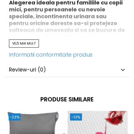
Alegerea ideala pentru familiile cu copii
mici, pentru persoanele cu nevoie
speciale, incontinenta urinara sau
pentru oricine doreste sa-si protejeze
salteaua de umezeala si sa se bucure de
un somn confortabil, fara griji!
VEZI MAI MULT
Informatii conformitate produs
✅
CARACTERISTICILE HUSEI IMPERMEABILE
FIZIOTAB®:
Review-uri
(0)
Calitate garantata FizioTab®
–
produs realizat din materiale de
calitate, atent selectate, pentru
rezistenta si durabilitate!
PRODUSE SIMILARE
Material premium cu vascoza din
bambus, hipoalergenica
– moale,
-23%
-13%
placuta la atingere si delicata cu
pielea, ofera un confort termic natural
pe tot parcursul noptii.