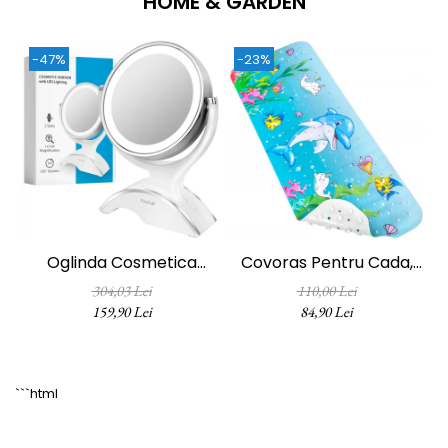
HOME & GARDEN
-47%
-23%
Oglinda Cosmetica
Covoras Pentru Cada,
FizioTab®, Iluminata Led,
Anti-Alunecare,
304,03 Lei
110,00 Lei
Dimabila, 2 Fete, Marire
FizioTab®, 100x40 Cm,
159,90 Lei
84,90 Lei
10X, Baterii Si Cablu USB
Multicolor, Delfin
Incluse, Alb
```html