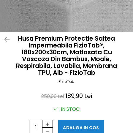
Prosoape si halate de bambus
Husa protectie scaun auto
Suporti uscare biberoane
Suporti pahar carucior
Husa Premium Protectie Saltea
Bile baie copii
Impermeabila FizioTab®,
Vesela copii
180x200x30cm, Matlasata Cu
Lampi de veghe
Vascoza Din Bambus, Moale,
Respirabila, Lavabila, Membrana
TPU, Alb - FizioTab
FizioTab
189,90 Lei
250,00 Lei
IN STOC
ADAUGA IN COS