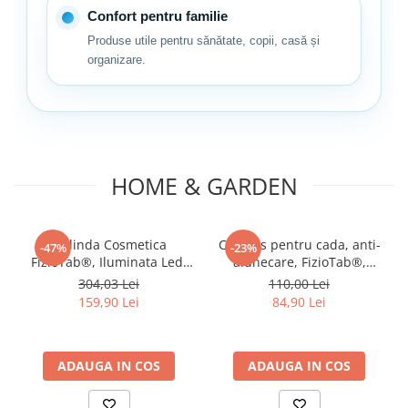
Confort pentru familie
Produse utile pentru sănătate, copii, casă și
organizare.
HOME & GARDEN
Oglinda Cosmetica
Covoras pentru cada, anti-
-47%
-23%
FizioTab®, Iluminata Led,
alunecare, FizioTab®,
Dimabila, 2 Fete, Marire
100x40 cm, Multicolor,
304,03 Lei
110,00 Lei
10X, Baterii si Cablu USB
Delfin
159,90 Lei
84,90 Lei
Incluse, Alb
ADAUGA IN COS
ADAUGA IN COS