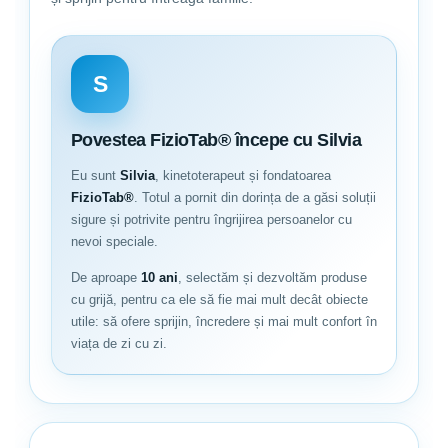
🧺
Instructiuni de intretinere:
S
Se spala manual sau la masina de spalat la maximum 40°C, cu
centrifugare blanda.
Se recomanda utilizarea detergentilor pentru tesaturi albe.
Povestea FizioTab® începe cu Silvia
Nu se usuca in uscatorul de rufe, pentru a evita deteriorarea
stratului impermeabil.
Eu sunt
Silvia
, kinetoterapeut și fondatoarea
Se recomanda uscarea naturala, in aer liber, ferit de lumina
FizioTab®
. Totul a pornit din dorința de a găsi soluții
directa a soarelui.
Nu se calca, pentru a nu deteriora bariera impermeabila din
sigure și potrivite pentru îngrijirea persoanelor cu
interior.
nevoi speciale.
FizioTab® – Experimenteaza Diferenta!
De aproape
10 ani
, selectăm și dezvoltăm produse
cu grijă, pentru ca ele să fie mai mult decât obiecte
utile: să ofere sprijin, încredere și mai mult confort în
viața de zi cu zi.