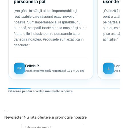
persoane la pat
ușor de într
„Am găsit în sfârșit aleze impermeabile și
„O aleză foarte g
reutilizabile care răspund exact nevoilor
pentru tatăl meu, care este la pat. Are bu
noastre. Sunt impermeabile, respirabile, nu
pe partea superioar
alunecă, se spală foarte bine la mașină și sunt
sub el, este abs
foarte utile inclusiv pentru persoanele care
și se usucă ușor. Sunt foarte mulțumită de
transpiră noaptea. Produsele sunt exact ca în
achiziție.”
descriere.”
Felicia P.
Loredan
FP
L
Aleză impermeabilă reutilizabilă 131 × 90 cm
Aleză impe
Glisează pentru a vedea mai multe recenzii
```
Newsletter
Nu rata ofertele si promotiile noastre