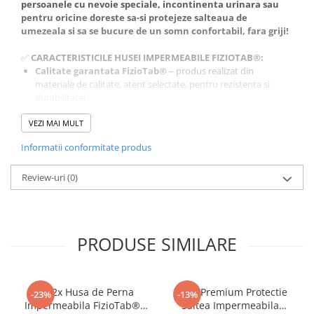
persoanele cu nevoie speciale, incontinenta urinara sau
pentru oricine doreste sa-si protejeze salteaua de
umezeala si sa se bucure de un somn confortabil, fara griji!
✅
CARACTERISTICILE HUSEI IMPERMEABILE FIZIOTAB®:
Calitate garantata FizioTab®
– produs realizat din
materiale de calitate, atent selectate, pentru rezistenta si
durabilitate!
Material premium cu vascoza din bambus,
VEZI MAI MULT
hipoalergenica
– moale, placuta la atingere si delicata cu
pielea, ofera un confort termic natural pe tot parcursul noptii.
Informatii conformitate produs
Textura fina si silentioasa
– suprafata moale asigura o
atingere delicata, fara zgomote neplacute la miscare, pentru
Review-uri
un somn linistit.
(0)
PRODUSE SIMILARE
Set 2x Husa de Perna
Husa Premium Protectie
-23%
-13%
Impermeabila FizioTab®,
Saltea Impermeabila