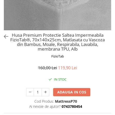
Prosoape si halate de bambus
Husa protectie scaun auto
Suporti uscare biberoane
Suporti pahar carucior
Bile baie copii
Husa Premium Protectie Saltea Impermeabila
FizioTab®, 70x140x25cm, Matlasata cu Vascoza
Vesela copii
din Bambus, Moale, Respirabila, Lavabila,
Lampi de veghe
membrana TPU, Alb
FizioTab
160,00 Lei
119,90 Lei
IN STOC
ADAUGA IN COS
Cod Produs:
MattressP70
Ai nevoie de ajutor?
0743780454