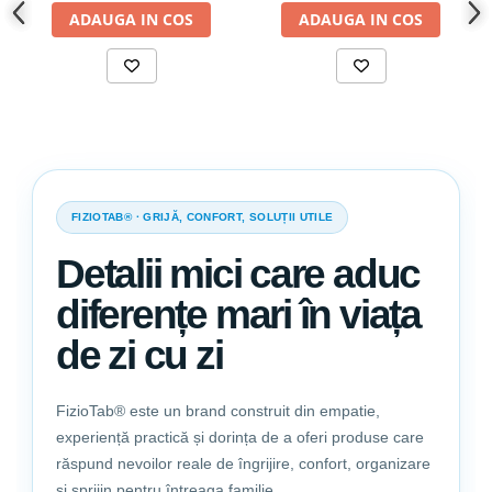
pentru o potrivire perfecta pe saltele de pana la
25 cm
ADAUGA IN COS
ADAUGA IN COS
inaltime.
Dimensiune: 70 x 140 x 25 cm.
FIZIOTAB® · GRIJĂ, CONFORT, SOLUȚII UTILE
Detalii mici care aduc
diferențe mari în viața
de zi cu zi
FizioTab® este un brand construit din empatie,
experiență practică și dorința de a oferi produse care
răspund nevoilor reale de îngrijire, confort, organizare
și sprijin pentru întreaga familie.