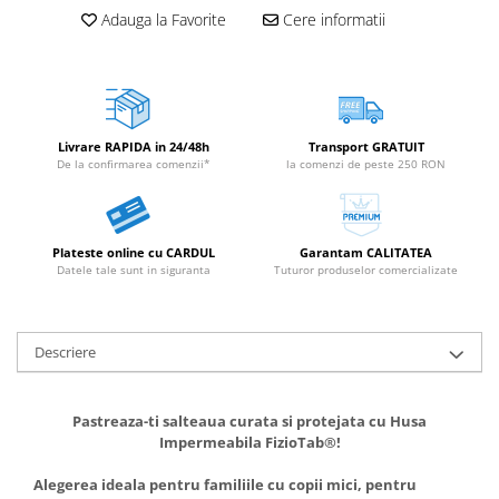
Adauga la Favorite
Cere informatii
Livrare RAPIDA in 24/48h
Transport GRATUIT
De la confirmarea comenzii*
la comenzi de peste 250 RON
Plateste online cu CARDUL
Garantam CALITATEA
Datele tale sunt in siguranta
Tuturor produselor comercializate
Descriere
Pastreaza-ti salteaua curata si protejata cu Husa
Impermeabila FizioTab®!
Alegerea ideala pentru familiile cu copii mici, pentru