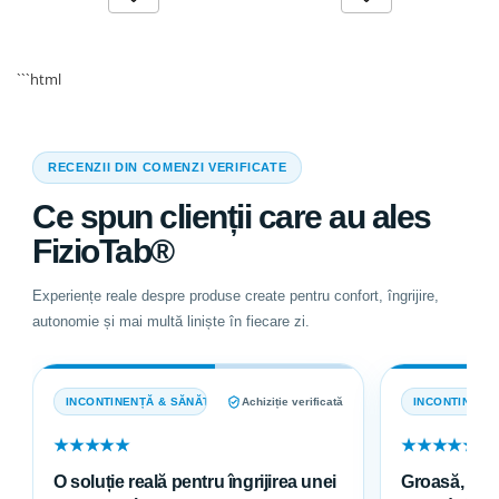
```html
RECENZII DIN COMENZI VERIFICATE
Ce spun clienții care au ales
FizioTab®
Experiențe reale despre produse create pentru confort, îngrijire,
autonomie și mai multă liniște în fiecare zi.
INCONTINENȚĂ & SĂNĂTATE
Achiziție verificată
INCONTINENȚ
★★★★★
★★★★★
O soluție reală pentru îngrijirea unei
Groasă, abso