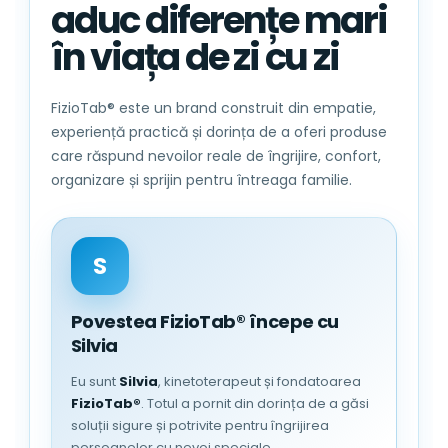
aduc diferențe mari
Compozitie: 100% bumbac
în viața de zi cu zi
Dimensiune: 110x110 cm, ± 5%
Greutate: 0,34 kg,
FizioTab® este un brand construit din empatie,
Densitate: 230 gsm;
experiență practică și dorința de a oferi produse
Design vesel si jucaus - print cu ursuleti;
care răspund nevoilor reale de îngrijire, confort,
organizare și sprijin pentru întreaga familie.
Intretinere:
Se poate spala atat manual cat si la
S
masina de spalat, la maxim 40°C;
Albire: NU
Povestea FizioTab® începe cu
Curatare chimica: NU
Silvia
Uscare automata: NU
Calcare: la maxim 110°C
Eu sunt
Silvia
, kinetoterapeut și fondatoarea
FizioTab®
. Totul a pornit din dorința de a găsi
soluții sigure și potrivite pentru îngrijirea
FizioTab® – Produsele ideale pentru
persoanelor cu nevoi speciale.