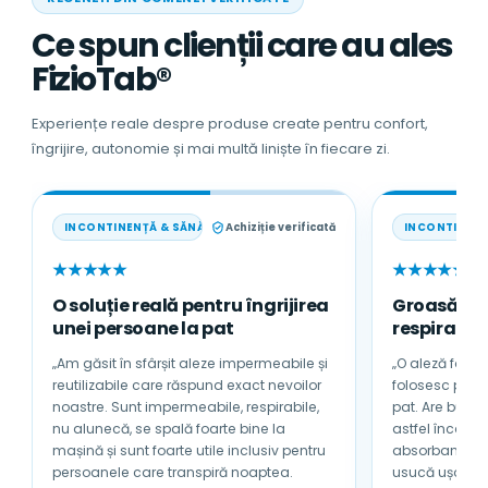
Ce spun clienții care au ales
FizioTab®
Experiențe reale despre produse create pentru confort,
îngrijire, autonomie și mai multă liniște în fiecare zi.
INCONTINENȚĂ & SĂNĂTATE
Achiziție verificată
INCONTINENȚ
★★★★★
★★★★★
O soluție reală pentru îngrijirea
Groasă, a
unei persoane la pat
respirabilă
„Am găsit în sfârșit aleze impermeabile și
„O aleză foarte
reutilizabile care răspund exact nevoilor
folosesc pentru tată
noastre. Sunt impermeabile, respirabile,
pat. Are bumb
nu alunecă, se spală foarte bine la
astfel încât nu se încinge sub 
mașină și sunt foarte utile inclusiv pentru
absorbantă și 
persoanele care transpiră noaptea.
usucă ușor. Sunt foarte mulțumită de