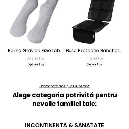
Perna Gravide FizioTab®
Husa Protectie Bancheta
Cu Husa Detasabila,
Auto FizioTab®, 2
243,02 Lei
110,00 Lei
70x145 Cm, Forma Literei
Buzunare De Depozitare,
189,00 Lei
79,90 Lei
U, Velvet, Gri
Impermeabila, 120 X 48
Cm, Negru Cu Fire Rosii
Descoperă soluțiile FizioTab®
Alege categoria potrivită pentru
nevoile familiei tale:
Caracteristicile Paturicii FizioTab®:
MULTIFUNCTIONALA
: Se poate folosi
INCONTINENTA & SANATATE
ca paturica pentru infasat, pentru