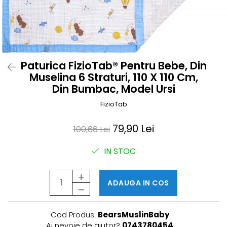
Prosoape si halate de bambus
Husa protectie scaun auto
Suporti uscare biberoane
Suporti pahar carucior
Paturica FizioTab® Pentru Bebe, Din
Bile baie copii
Muselina 6 Straturi, 110 X 110 Cm,
Vesela copii
Din Bumbac, Model Ursi
Lampi de veghe
FizioTab
79,90 Lei
100,66 Lei
IN STOC
ADAUGA IN COS
Cod Produs:
BearsMuslinBaby
Ai nevoie de ajutor?
0743780454