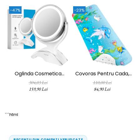
-47%
-23%
Oglinda Cosmetica
Covoras Pentru Cada,
FizioTab®, Iluminata Led,
Anti-Alunecare,
304,03 Lei
110,00 Lei
Dimabila, 2 Fete, Marire
FizioTab®, 100x40 Cm,
159,90 Lei
84,90 Lei
10X, Baterii Si Cablu USB
Multicolor, Delfin
Incluse, Alb
```html
RECENZII DIN COMENZI VERIFICATE