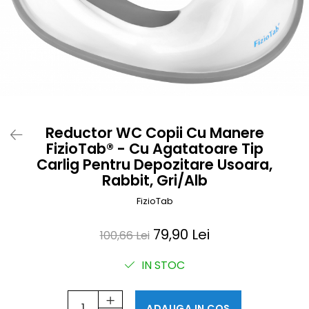
Prosoape si halate de bambus
Husa protectie scaun auto
Suporti uscare biberoane
Suporti pahar carucior
Bile baie copii
Vesela copii
Lampi de veghe
Reductor WC Copii Cu Manere
FizioTab® - Cu Agatatoare Tip
Carlig Pentru Depozitare Usoara,
Rabbit, Gri/Alb
FizioTab
79,90 Lei
100,66 Lei
IN STOC
ADAUGA IN COS