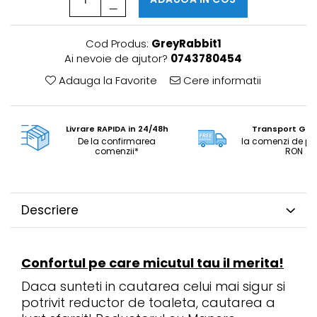
Cod Produs:
GreyRabbit1
Ai nevoie de ajutor?
0743780454
Adauga la Favorite
Cere informatii
Livrare RAPIDA in 24/48h
Transport GRA
De la confirmarea
la comenzi de pe
comenzii*
RON
Descriere
Confortul pe care micutul tau il merita!
Daca sunteti in cautarea celui mai sigur si
potrivit reductor de toaleta, cautarea a