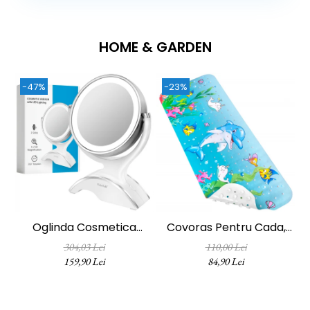
HOME & GARDEN
-47%
-23%
Oglinda Cosmetica
Covoras Pentru Cada,
FizioTab®, Iluminata Led,
Anti-Alunecare,
304,03 Lei
110,00 Lei
Dimabila, 2 Fete, Marire
FizioTab®, 100x40 Cm,
159,90 Lei
84,90 Lei
10X, Baterii Si Cablu USB
Multicolor, Delfin
Incluse, Alb
Dimensiune: 37 cm lungime X 31 cm