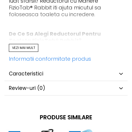
luat sfarsit! Reductorul cu Manere
FizioTab® Rabbit iti ajuta micutul sa
foloseasca toaleta cu incredere.
De Ce Sa Alegi Reductorul Pentru
Toaleta FizioTab® Rabbit
?
VEZI MAI MULT
Pastreaza siguranta copilului tau
Informatii conformitate produs
atunci cand invata sa foloseasca
toaleta - include un inel anti-
Caracteristici
alunecare pe partea inferioara pentru
o siguranta sporita fata de scaunul
Review-uri
(0)
obisnuit de toaleta. Acest lucru creste
increderea copilului si elimina teama
de a cadea de pe toaleta. Impiedica
deplasarea scaunului si se potriveste
bine cu vasele de toaleta ovale sau
PRODUSE SIMILARE
rotunde.
Compatibil cu majoritatea toaletelor,