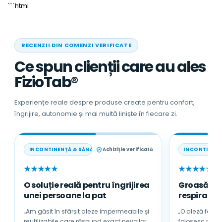
```html
latime X 13 cm Inaltime;
Diametrul interior: 22 cm x 15 cm;
RECENZII DIN COMENZI VERIFICATE
Ce spun clienții care au ales
FizioTab®
Experiențe reale despre produse create pentru confort,
îngrijire, autonomie și mai multă liniște în fiecare zi.
INCONTINENȚĂ & SĂNĂTATE
Achiziție verificată
INCONTINENȚ
★★★★★
★★★★★
O soluție reală pentru îngrijirea
Groasă, a
unei persoane la pat
respirabilă
„Am găsit în sfârșit aleze impermeabile și
„O aleză foarte
reutilizabile care răspund exact nevoilor
folosesc pentru tată