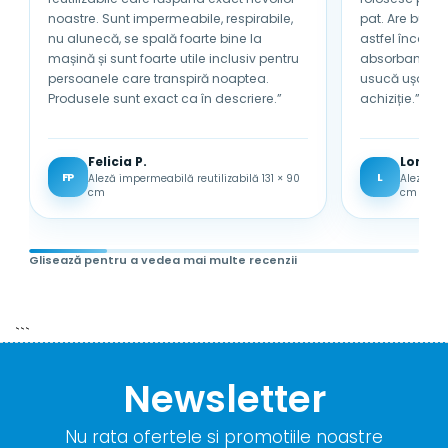
noastre. Sunt impermeabile, respirabile,
pat. Are bumb
nu alunecă, se spală foarte bine la
astfel încât nu se încinge sub 
mașină și sunt foarte utile inclusiv pentru
absorbantă și 
Este usor de curatat si are un design
persoanele care transpiră noaptea.
usucă ușor. Sunt foarte mulțumită de
elegant si jucaus.
Produsele sunt exact ca în descriere.”
achiziție.”
Felicia P.
Lored
FP
L
Aleză impermeabilă reutilizabilă 131 × 90
Aleză im
cm
cm
Glisează pentru a vedea mai multe recenzii
```
Newsletter
Nu rata ofertele si promotiile noastre