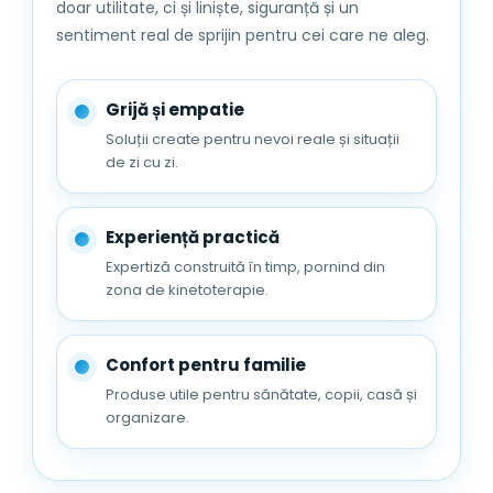
doar utilitate, ci și liniște, siguranță și un
sentiment real de sprijin pentru cei care ne aleg.
Grijă și empatie
Soluții create pentru nevoi reale și situații
de zi cu zi.
Experiență practică
Expertiză construită în timp, pornind din
zona de kinetoterapie.
Pentru functionalitate, reductorul
FizioTab® este conceput cu un inelus
Confort pentru familie
robust (urechiusa) si se livreaza
Produse utile pentru sănătate, copii, casă și
impreuna cu o agatatoare tip carlig,
organizare.
pentru a-l atarna pe perete atunci
cand nu este in uz;
Culoare: Alb/Gri;