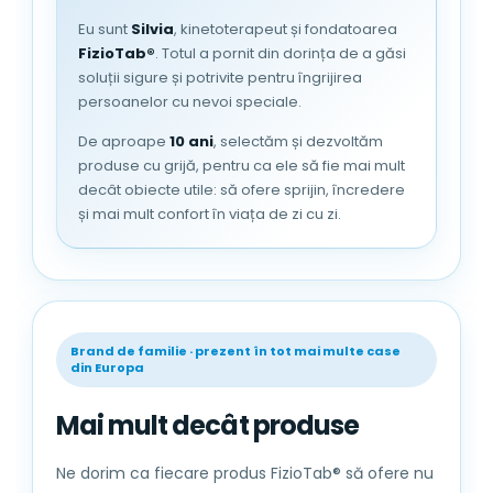
Eu sunt
Silvia
, kinetoterapeut și fondatoarea
Acesta ramane igienic fata de scaunul
FizioTab®
. Totul a pornit din dorința de a găsi
de toaleta, deoarece nu exista
soluții sigure și potrivite pentru îngrijirea
crevase pentru patrunderea si
persoanelor cu nevoi speciale.
cresterea microbilor.
De aproape
10 ani
, selectăm și dezvoltăm
Protectia integrata impotriva stropirii
produse cu grijă, pentru ca ele să fie mai mult
urinii directioneaza jetul in toaleta
decât obiecte utile: să ofere sprijin, încredere
pentru a reduce accidentele pe
și mai mult confort în viața de zi cu zi.
podea;
Brand de familie · prezent în tot mai multe case
din Europa
Mai mult decât produse
Ne dorim ca fiecare produs FizioTab® să ofere nu