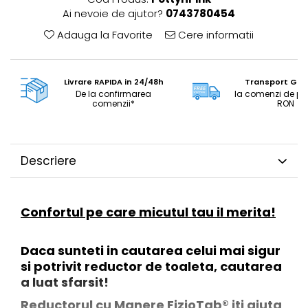
Ai nevoie de ajutor?
0743780454
Adauga la Favorite
Cere informatii
Livrare RAPIDA in 24/48h
Transport GRA
De la confirmarea
la comenzi de pe
comenzii*
RON
Descriere
Confortul pe care micutul tau il merita!
Daca sunteti in cautarea celui mai sigur
si potrivit reductor de toaleta, cautarea
a luat sfarsit!
Reductorul cu Manere FizioTab® iti ajuta