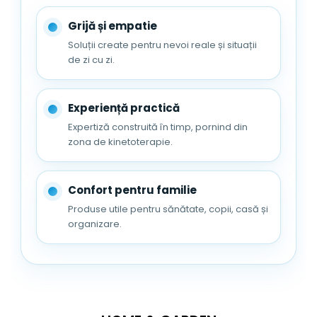
Acesta ramane igienic fata de scaunul
de toaleta, deoarece nu exista
Grijă și empatie
crevase pentru patrunderea si
Soluții create pentru nevoi reale și situații
cresterea microbilor.
de zi cu zi.
Protectia integrata impotriva stropirii
urinii directioneaza jetul in toaleta
pentru a reduce accidentele pe
Experiență practică
podea.
Expertiză construită în timp, pornind din
zona de kinetoterapie.
Confort pentru familie
Produse utile pentru sănătate, copii, casă și
organizare.