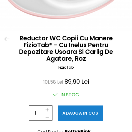
Prosoape si halate de bambus
Husa protectie scaun auto
Suporti uscare biberoane
Suporti pahar carucior
Reductor WC Copii Cu Manere
Bile baie copii
FizioTab® - Cu Inelus Pentru
Vesela copii
Depozitare Usoara Si Carlig De
Lampi de veghe
Agatare, Roz
FizioTab
89,90 Lei
101,58 Lei
IN STOC
ADAUGA IN COS
Cod Produs:
PottyHPink