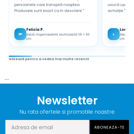
persoanele care transpiră noaptea.
usucă ușor. Sunt foarte mulțumită de
Din motive de igiena acest
Produsele sunt exact ca în descriere.”
achiziție.”
produs nu este returnabil
daca este scos din
Felicia P.
Lored
ambalaj!
FP
L
Aleză impermeabilă reutilizabilă 131 × 90
Aleză im
cm
cm
Glisează pentru a vedea mai multe recenzii
```
Newsletter
Nu rata ofertele si promotiile noastre