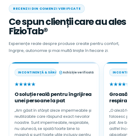
RECENZII DIN COMENZI VERIFICATE
Ce spun clienții care au ales
FizioTab®
Experiențe reale despre produse create pentru confort,
îngrijire, autonomie și mai multă liniște în fiecare zi.
INCONTINENȚĂ & SĂNĂTATE
Achiziție verificată
INCONTINENȚ
★★★★★
★★★★★
O soluție reală pentru îngrijirea
Groasă, a
unei persoane la pat
respirabilă
„Am găsit în sfârșit aleze impermeabile și
„O aleză foarte
reutilizabile care răspund exact nevoilor
folosesc pentru tată
noastre. Sunt impermeabile, respirabile,
pat. Are bumb
nu alunecă, se spală foarte bine la
astfel încât nu se încinge sub 
mașină și sunt foarte utile inclusiv pentru
absorbantă și 