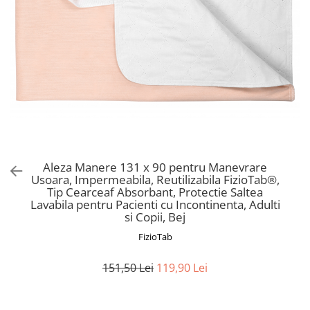
Prosoape si halate de bambus
Husa protectie scaun auto
Suporti uscare biberoane
Suporti pahar carucior
Bile baie copii
Vesela copii
Lampi de veghe
Aleza Manere 131 x 90 pentru Manevrare
Usoara, Impermeabila, Reutilizabila FizioTab®,
Tip Cearceaf Absorbant, Protectie Saltea
Lavabila pentru Pacienti cu Incontinenta, Adulti
si Copii, Bej
FizioTab
151,50 Lei
119,90 Lei