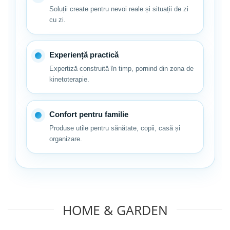
Soluții create pentru nevoi reale și situații de zi
cu zi.
Experiență practică
Expertiză construită în timp, pornind din zona de
kinetoterapie.
Confort pentru familie
Produse utile pentru sănătate, copii, casă și
organizare.
La o singura utilizare poate retine pana la 3 litri de lichid
Culoare: Crem spre bej cu alb
Fata este de culoare alba, 50% Bumbac, 50% Poliester
Umplutura: 95% poliester, 5% vascoza
Spatele este de culoare crem spre bej, PVC cu Poliester
HOME & GARDEN
Dimensiune: 131 X 90 cm;