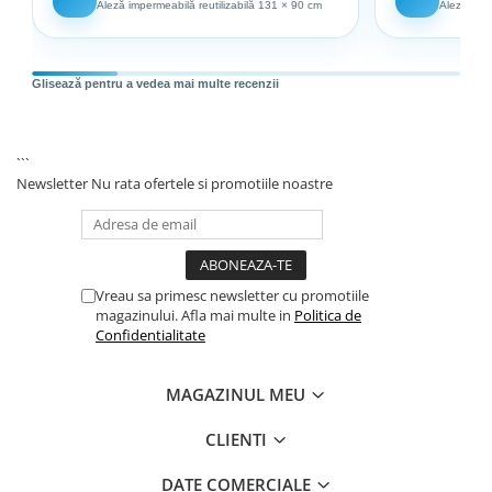
Aleză impermeabilă reutilizabilă 131 × 90 cm
Aleză impe
Glisează pentru a vedea mai multe recenzii
```
Newsletter
Nu rata ofertele si promotiile noastre
Vreau sa primesc newsletter cu promotiile
magazinului. Afla mai multe in
Politica de
Confidentialitate
MAGAZINUL MEU
CLIENTI
DATE COMERCIALE