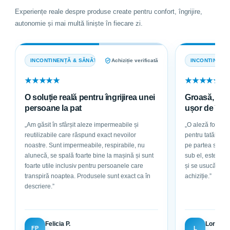
Experiențe reale despre produse create pentru confort, îngrijire,
autonomie și mai multă liniște în fiecare zi.
INCONTINENȚĂ & SĂNĂTATE
Achiziție verificată
INCONTINENȚ
★★★★★
★★★★★
O soluție reală pentru îngrijirea unei
Groasă, abso
persoane la pat
ușor de într
„Am găsit în sfârșit aleze impermeabile și
„O aleză foarte g
reutilizabile care răspund exact nevoilor
pentru tatăl meu, care este la pat. Are bu
noastre. Sunt impermeabile, respirabile, nu
pe partea superioar
alunecă, se spală foarte bine la mașină și sunt
sub el, este abs
foarte utile inclusiv pentru persoanele care
și se usucă ușor. Sunt foarte mulțumită de
transpiră noaptea. Produsele sunt exact ca în
achiziție.”
descriere.”
Felicia P.
Loredan
FP
L