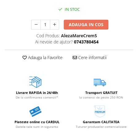
IN STOC
ADAUGA IN COS
Cod Produs:
AlezaMareCrem5
Ai nevoie de ajutor?
0743780454
Adauga la Favorite
Cere informatii
Livrare RAPIDA in 24/48h
Transport GRATUIT
De la confirmarea comenzii*
la comenzi de peste 250 RON
Plateste online cu CARDUL
Garantam CALITATEA
Datele tale sunt in siguranta
Tuturor produselor comercializate