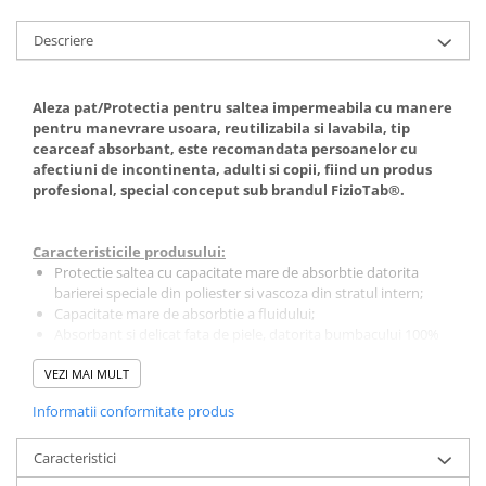
Descriere
Aleza pat/Protectia pentru saltea impermeabila cu manere
pentru manevrare usoara, reutilizabila si lavabila, tip
cearceaf absorbant, este recomandata persoanelor cu
afectiuni de incontinenta, adulti si copii, fiind un produs
profesional, special conceput sub brandul FizioTab®.
Caracteristicile produsului:
Protectie saltea cu capacitate mare de absorbtie datorita
barierei speciale din poliester si vascoza din stratul intern;
Capacitate mare de absorbtie a fluidului;
Absorbant si delicat fata de piele, datorita bumbacului 100%
respirabil de pe partea superioara;
VEZI MAI MULT
Informatii conformitate produs
Caracteristici