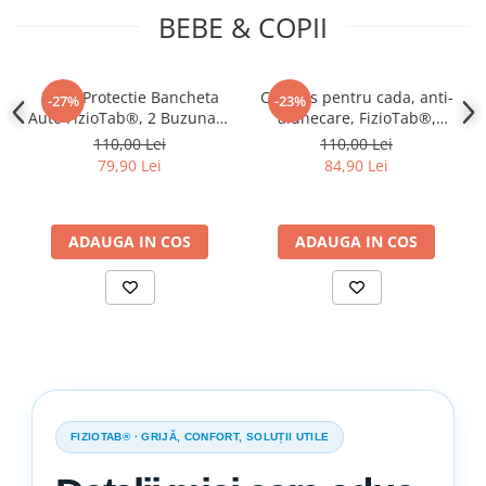
BEBE & COPII
Husa Protectie Bancheta
Covoras pentru cada, anti-
-27%
-23%
Auto FizioTab®, 2 Buzunare
alunecare, FizioTab®,
de Depozitare,
100x40 cm, Multicolor,
110,00 Lei
110,00 Lei
Impermeabila, 120 X 48 cm,
Delfin
79,90 Lei
84,90 Lei
Negru cu Fire Rosii
ADAUGA IN COS
ADAUGA IN COS
FIZIOTAB® · GRIJĂ, CONFORT, SOLUȚII UTILE