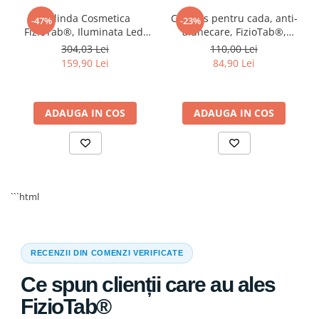
Oglinda Cosmetica
Covoras pentru cada, anti-
-47%
-23%
FizioTab®, Iluminata Led,
alunecare, FizioTab®,
Dimabila, 2 Fete, Marire
100x40 cm, Multicolor,
304,03 Lei
110,00 Lei
10X, Baterii si Cablu USB
Delfin
159,90 Lei
84,90 Lei
Incluse, Alb
ADAUGA IN COS
ADAUGA IN COS
```html
RECENZII DIN COMENZI VERIFICATE
Absorbant si Impermeabil
Ce spun clienții care au ales
Manere robuste pentru manevrarea usoara a bolnavului.
Refolosibila;
FizioTab®