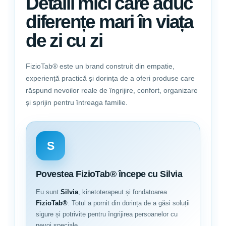
Detalii mici care aduc
diferențe mari în viața
de zi cu zi
FizioTab® este un brand construit din empatie,
experiență practică și dorința de a oferi produse care
răspund nevoilor reale de îngrijire, confort, organizare
și sprijin pentru întreaga familie.
S
Povestea FizioTab® începe cu Silvia
Eu sunt
Silvia
, kinetoterapeut și fondatoarea
FizioTab®
. Totul a pornit din dorința de a găsi soluții
sigure și potrivite pentru îngrijirea persoanelor cu
nevoi speciale.