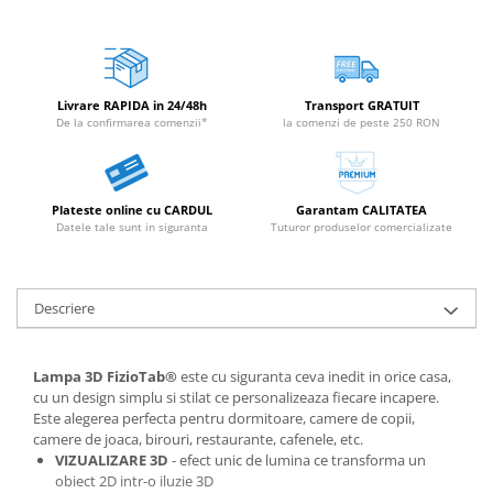
Livrare RAPIDA in 24/48h
Transport GRATUIT
De la confirmarea comenzii*
la comenzi de peste 250 RON
Plateste online cu CARDUL
Garantam CALITATEA
Datele tale sunt in siguranta
Tuturor produselor comercializate
Descriere
Lampa 3D FizioTab®
este cu siguranta ceva inedit in orice casa,
cu un design simplu si stilat ce personalizeaza fiecare incapere.
Este alegerea perfecta pentru dormitoare, camere de copii,
camere de joaca, birouri, restaurante, cafenele, etc.
VIZUALIZARE 3D
- efect unic de lumina ce transforma un
obiect 2D intr-o iluzie 3D