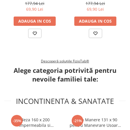
Ambientala, Alimentare
Ambientala, Alimentare
177,94 Lei
177,94 Lei
USB, Minge Fotbal
USB, Alien
69,90 Lei
69,90 Lei
ADAUGA IN COS
ADAUGA IN COS
Descoperă soluțiile FizioTab®
Alege categoria potrivită pentru
nevoile familiei tale:
INCONTINENTA & SANATATE
Aleza 160 x 200
Aleza Manere 131 x 90
-35%
-21%
Impermeabila si
pentru Manevrare Usoara,