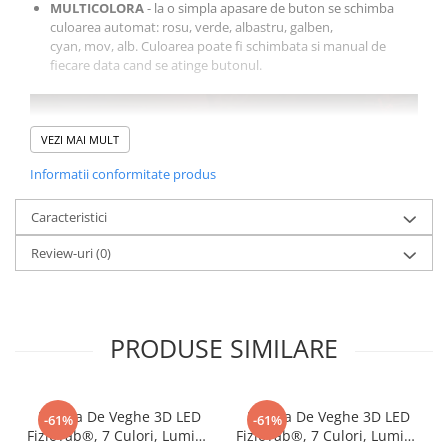
MULTICOLORA
- la o simpla apasare de buton se schimba
culoarea automat: rosu, verde, albastru, galben,
cyan, mov, alb. Culoarea poate fi schimbata si manual de
fiecare data cand se atinge butonul.
VEZI MAI MULT
Informatii conformitate produs
Caracteristici
Review-uri
(0)
PRODUSE SIMILARE
Lampa De Veghe 3D LED
Lampa De Veghe 3D LED
-61%
-61%
FizioTab®, 7 Culori, Lumina
FizioTab®, 7 Culori, Lumina