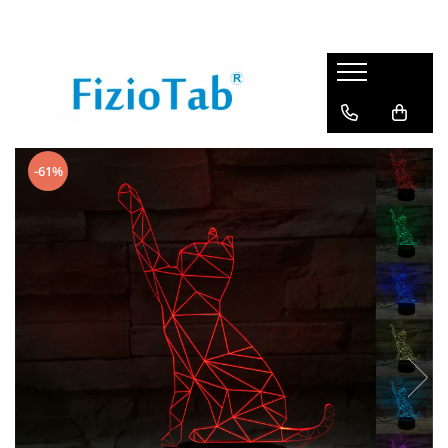
Incontinenta&Sanatate
Bebe&Copii
Home&Garden
Husa Perna Impermeabila
Paturici aniversare Milestone
Covorase de dus
Aleze de unica folosinta
Cadite baie
Covorase cada antialunecare
Husa Protectie Saltea
Perne gravide
Covorase baie
-61%
Impermeabila
Carte de activitati
Tabureti living
Aleze adulti reutilizabile
Aleze copii
Oglinzi cosmetice
Taburetul FizioTab
Perne bebelusi
Bile de baie
Vas bai de sezut
Paturici
Suporti hartie igienica
Reductoare wc
Bucatarie
Scaunele inaltatoare
Covorase puzzle
Covorase cada copii