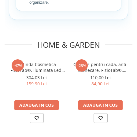
organizare.
HOME & GARDEN
Oglinda Cosmetica
Covoras pentru cada, anti-
-47%
-23%
FizioTab®, Iluminata Led,
alunecare, FizioTab®,
Dimabila, 2 Fete, Marire
100x40 cm, Multicolor,
304,03 Lei
110,00 Lei
10X, Baterii si Cablu USB
Delfin
159,90 Lei
84,90 Lei
Incluse, Alb
ADAUGA IN COS
ADAUGA IN COS