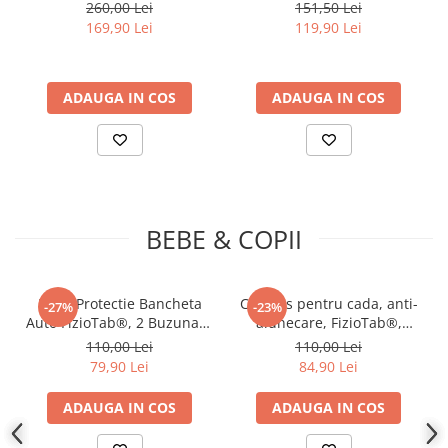
Reutilizabila FizioTab®, Tip
Impermeabila si
260,00 Lei
151,50 Lei
CADOUL PERFECT
- lampa 3D este cadoul ideal pentru copii,
Cearceaf Absorbant,
Reutilizabila FizioTab®, Tip
169,90 Lei
119,90 Lei
familie sau prieteni.
Protectie Saltea Lavabila
Cearceaf Absorbant,
LAMPA INEDITA
- copiii vor adora aceasta lampa, fiind ideala
pentru Pacienti cu
Protectie Saltea Lavabila
pentru noapte.
Incontinenta, Adulti si
pentru Pacienti cu
Sigura de folosit, nu se incalzeste.
Copii, Verde/Albastru
ADAUGA IN COS
Incontinenta, Adulti si
ADAUGA IN COS
Material - acryl
Copii, Albastru
Tehnologie LED - consum redus de energie: 0,5w/h (0,012
kw/24h)
Durata mare de functionare - peste 10.000 ore
Voltaj: 5V
Greutate - 500 g
Alimentare cu cablu USB (inclus) sau baterii 3 x AA (neincluse.
BEBE & COPII
Husa Protectie Bancheta
Covoras pentru cada, anti-
-27%
-23%
Auto FizioTab®, 2 Buzunare
alunecare, FizioTab®,
de Depozitare,
100x40 cm, Multicolor,
110,00 Lei
110,00 Lei
Impermeabila, 120 X 48 cm,
Delfin
79,90 Lei
84,90 Lei
Negru cu Fire Rosii
ADAUGA IN COS
ADAUGA IN COS