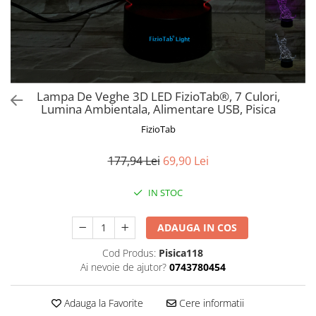
Prosoape si halate de bambus
Husa protectie scaun auto
Suporti uscare biberoane
Suporti pahar carucior
Bile baie copii
Lampa De Veghe 3D LED FizioTab®, 7 Culori,
Lumina Ambientala, Alimentare USB, Pisica
Vesela copii
FizioTab
Lampi de veghe
177,94 Lei
69,90 Lei
IN STOC
ADAUGA IN COS
Cod Produs:
Pisica118
Ai nevoie de ajutor?
0743780454
Adauga la Favorite
Cere informatii