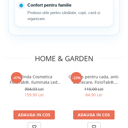
Confort pentru familie
Produse utile pentru sănătate, copii, casă și
organizare.
HOME & GARDEN
Oglinda Cosmetica
Covoras pentru cada, anti-
-47%
-23%
FizioTab®, Iluminata Led,
alunecare, FizioTab®,
Dimabila, 2 Fete, Marire
100x40 cm, Multicolor,
304,03 Lei
110,00 Lei
10X, Baterii si Cablu USB
Delfin
159,90 Lei
84,90 Lei
Incluse, Alb
ADAUGA IN COS
ADAUGA IN COS