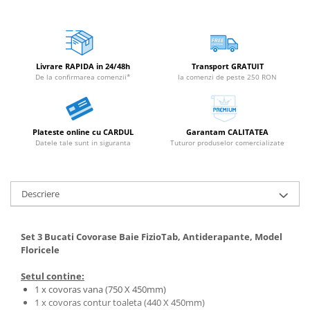
Livrare RAPIDA in 24/48h
Transport GRATUIT
De la confirmarea comenzii*
la comenzi de peste 250 RON
Plateste online cu CARDUL
Garantam CALITATEA
Datele tale sunt in siguranta
Tuturor produselor comercializate
Descriere
Set 3 Bucati Covorase Baie FizioTab, Antiderapante, Model
Floricele
Setul contine:
1 x covoras vana (750 X 450mm)
1 x covoras contur toaleta (440 X 450mm)