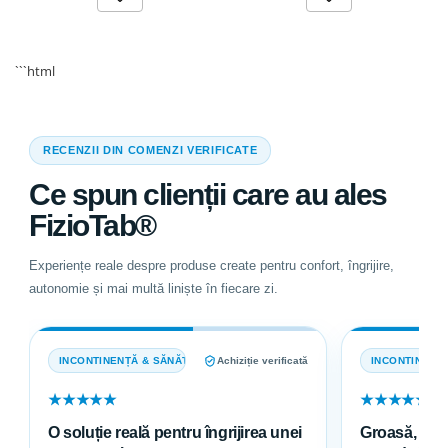
```html
RECENZII DIN COMENZI VERIFICATE
Ce spun clienții care au ales
FizioTab®
Experiențe reale despre produse create pentru confort, îngrijire,
autonomie și mai multă liniște în fiecare zi.
INCONTINENȚĂ & SĂNĂTATE
Achiziție verificată
INCONTINENȚ
★★★★★
★★★★★
O soluție reală pentru îngrijirea unei
Groasă, abso