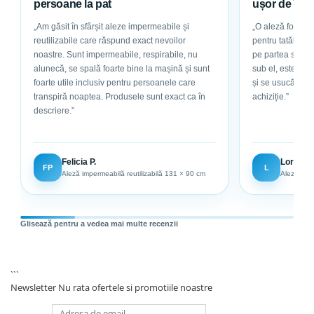
persoane la pat
ușor de într
„Am găsit în sfârșit aleze impermeabile și
„O aleză foarte g
reutilizabile care răspund exact nevoilor
pentru tatăl meu, care este la pat. Are bu
noastre. Sunt impermeabile, respirabile, nu
pe partea superioar
alunecă, se spală foarte bine la mașină și sunt
sub el, este abs
foarte utile inclusiv pentru persoanele care
și se usucă ușor. Sunt foarte mulțumită de
transpiră noaptea. Produsele sunt exact ca în
achiziție.”
descriere.”
Felicia P.
Loredan
FP
L
Aleză impermeabilă reutilizabilă 131 × 90 cm
Aleză impe
Glisează pentru a vedea mai multe recenzii
```
Newsletter
Nu rata ofertele si promotiile noastre