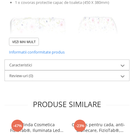
1 x covoras protectie capac de toaleta (450 X 380mm)
VEZI MAI MULT
Informatii conformitate produs
Caracteristici
Review-uri
(0)
PRODUSE SIMILARE
Oglinda Cosmetica
Covoras pentru cada, anti-
-47%
-23%
Caracteristici:
FizioTab®, Iluminata Led,
alunecare, FizioTab®,