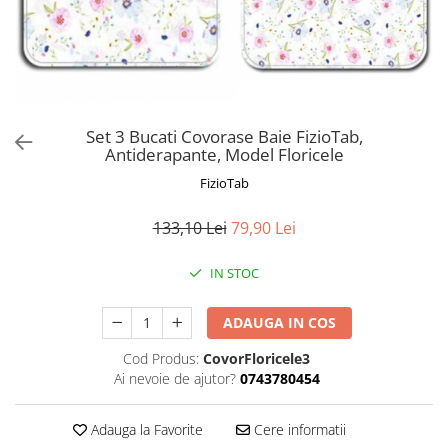
Prosoape si halate de bambus
Husa protectie scaun auto
Suporti uscare biberoane
Suporti pahar carucior
Bile baie copii
Set 3 Bucati Covorase Baie FizioTab,
Antiderapante, Model Floricele
Vesela copii
FizioTab
Lampi de veghe
133,10 Lei
79,90 Lei
IN STOC
ADAUGA IN COS
Cod Produs:
CovorFloricele3
Ai nevoie de ajutor?
0743780454
Adauga la Favorite
Cere informatii