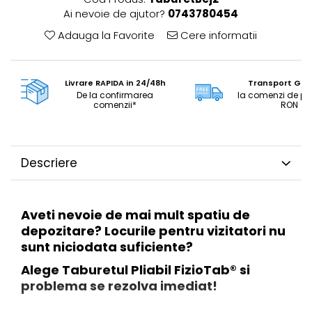
Ai nevoie de ajutor?
0743780454
Adauga la Favorite
Cere informatii
Livrare RAPIDA in 24/48h
Transport GRA
De la confirmarea
la comenzi de pe
comenzii*
RON
Descriere
Aveti nevoie de mai mult spatiu de
depozitare? Locurile pentru vizitatori nu
sunt niciodata suficiente?
Alege Taburetul Pliabil FizioTab® si
problema se rezolva imediat!