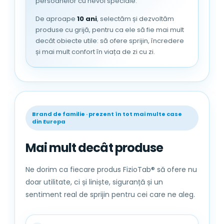
persoanelor cu nevoi speciale.
De aproape
10 ani
, selectăm și dezvoltăm
produse cu grijă, pentru ca ele să fie mai mult
decât obiecte utile: să ofere sprijin, încredere
și mai mult confort în viața de zi cu zi.
Material exterior: Textil
+ baza din
MDF, captuseala din burete
Brand de familie · prezent în tot mai multe case
Se curata usor
, cu o carpa moale si
din Europa
usor umeda. A se feri de actiunea
directa a razelor de soare si de ploaie.
Mai mult decât produse
Dimensiunile
taburetului
FizioTab®
:
38 x 38 x 38
Ne dorim ca fiecare produs FizioTab® să ofere nu
cm;
doar utilitate, ci și liniște, siguranță și un
Greutate maxima suportata: 100
kg.
sentiment real de sprijin pentru cei care ne aleg.