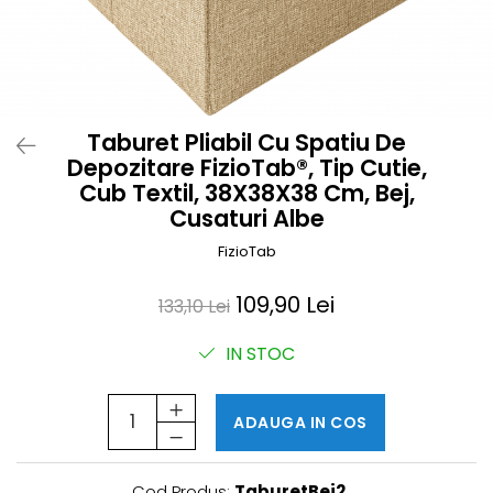
Prosoape si halate de bambus
Husa protectie scaun auto
Suporti uscare biberoane
Suporti pahar carucior
Taburet Pliabil Cu Spatiu De
Bile baie copii
Depozitare FizioTab®, Tip Cutie,
Vesela copii
Cub Textil, 38X38X38 Cm, Bej,
Lampi de veghe
Cusaturi Albe
FizioTab
109,90 Lei
133,10 Lei
IN STOC
ADAUGA IN COS
Cod Produs:
TaburetBej2