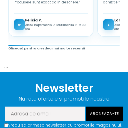
Produsele sunt exact ca în descriere.”
achiziție.”
Felicia P.
Lored
FP
L
Aleză impermeabilă reutilizabilă 131 × 90
Aleză im
cm
cm
Glisează pentru a vedea mai multe recenzii
```
Newsletter
Nu rata ofertele si promotiile noastre
Vreau sa primesc newsletter cu promotiile magazinului.