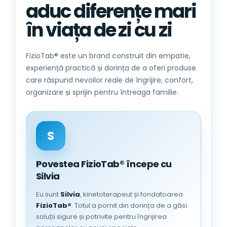
aduc diferențe mari
sustinere
Fixati capacul taburetului si GATA!
în viața de zi cu zi
USOR DE DEPOZITAT:
Designul usor si
pliabil va permite sa depozitati rapid
FizioTab® este un brand construit din empatie,
acest taburet atunci cand nu il utilizati;
experiență practică și dorința de a oferi produse
care răspund nevoilor reale de îngrijire, confort,
organizare și sprijin pentru întreaga familie.
S
Povestea FizioTab® începe cu
Silvia
Eu sunt
Silvia
, kinetoterapeut și fondatoarea
FizioTab®
. Totul a pornit din dorința de a găsi
soluții sigure și potrivite pentru îngrijirea