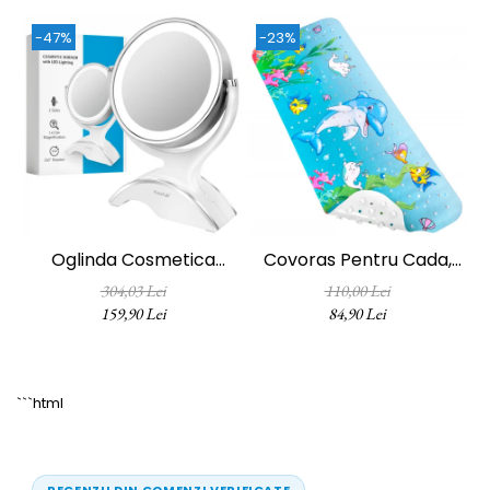
FizioTab
®
– Taburetul ideal pentru casa
ta!
-47%
-23%
Oglinda Cosmetica
Covoras Pentru Cada,
FizioTab®, Iluminata Led,
Anti-Alunecare,
304,03 Lei
110,00 Lei
Dimabila, 2 Fete, Marire
FizioTab®, 100x40 Cm,
159,90 Lei
84,90 Lei
10X, Baterii Si Cablu USB
Multicolor, Delfin
Incluse, Alb
```html
RECENZII DIN COMENZI VERIFICATE