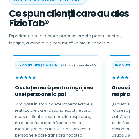
Ce spun clienții care au ales
FizioTab®
Experiențe reale despre produse create pentru confort,
îngrijire, autonomie și mai multă liniște în fiecare zi.
INCONTINENȚĂ & SĂNĂTATE
Achiziție verificată
INCONTINENȚ
★★★★★
★★★★★
O soluție reală pentru îngrijirea
Groasă, a
unei persoane la pat
respirabilă
„Am găsit în sfârșit aleze impermeabile și
„O aleză foarte
reutilizabile care răspund exact nevoilor
folosesc pentru tată
noastre. Sunt impermeabile, respirabile,
pat. Are bumb
nu alunecă, se spală foarte bine la
astfel încât nu se încinge sub 
mașină și sunt foarte utile inclusiv pentru
absorbantă și 
persoanele care transpiră noaptea.
usucă ușor. Sunt foarte mulțumită de