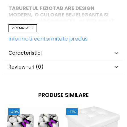
TABURETUL FIZIOTAB ARE DESIGN
MODERN, O CULOARE BEJ ELEGANTA SI
CUSATURI ALBE DISCRETE, ASTFEL INCAT
SE POATE INCADRA PERFECT IN ORICE
VEZI MAI MULT
DECOR!
Informatii conformitate produs
Caracteristici
Review-uri
(0)
PRODUSE SIMILARE
-40%
-17%