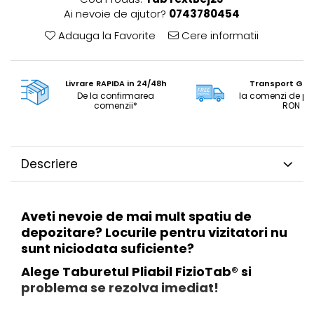
Ai nevoie de ajutor?
0743780454
Adauga la Favorite
Cere informatii
Livrare RAPIDA in 24/48h
Transport GRA
De la confirmarea
la comenzi de pe
comenzii*
RON
Descriere
Aveti nevoie de mai mult spatiu de
depozitare? Locurile pentru vizitatori nu
sunt niciodata suficiente?
Alege Taburetul Pliabil FizioTab® si
problema se rezolva imediat!