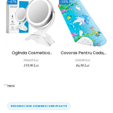
-47%
-23%
Oglinda Cosmetica
Covoras Pentru Cada,
FizioTab®, Iluminata Led,
Anti-Alunecare,
304,03 Lei
110,00 Lei
Dimabila, 2 Fete, Marire
FizioTab®, 100x40 Cm,
159,90 Lei
84,90 Lei
10X, Baterii Si Cablu USB
Multicolor, Delfin
Incluse, Alb
```html
RECENZII DIN COMENZI VERIFICATE