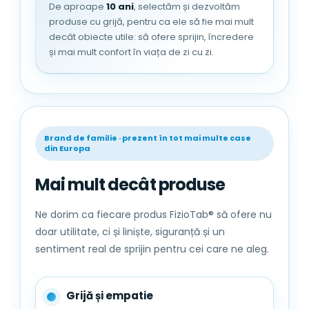
De aproape
10 ani
, selectăm și dezvoltăm
produse cu grijă, pentru ca ele să fie mai mult
decât obiecte utile: să ofere sprijin, încredere
și mai mult confort în viața de zi cu zi.
Brand de familie · prezent în tot mai multe case
Material exterior: Textil + baza din MDF;
din Europa
Capacul captusit cu burete;
Se curata usor, cu o carpa moale si
Mai mult decât produse
usor umeda. A se feri de actiunea
directa a razelor de soare si de ploaie.
Ne dorim ca fiecare produs FizioTab® să ofere nu
Dimensiunile taburetului FizioTab®: 38 x
doar utilitate, ci și liniște, siguranță și un
38 x 38 cm;
sentiment real de sprijin pentru cei care ne aleg.
Greutate maxima suportata: 100 kg.
Grijă și empatie