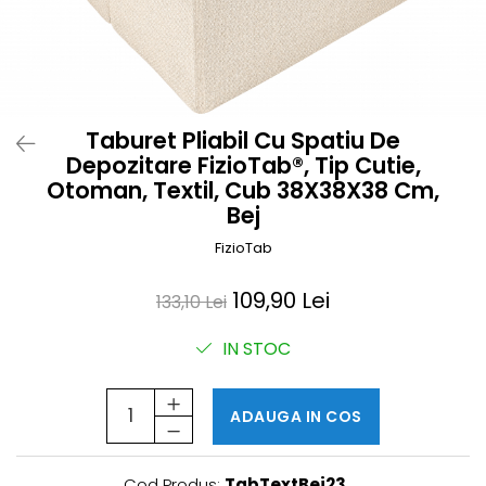
Prosoape si halate de bambus
Husa protectie scaun auto
Suporti uscare biberoane
Suporti pahar carucior
Taburet Pliabil Cu Spatiu De
Bile baie copii
Depozitare FizioTab®, Tip Cutie,
Vesela copii
Otoman, Textil, Cub 38X38X38 Cm,
Lampi de veghe
Bej
FizioTab
109,90 Lei
133,10 Lei
IN STOC
ADAUGA IN COS
Cod Produs:
TabTextBej23