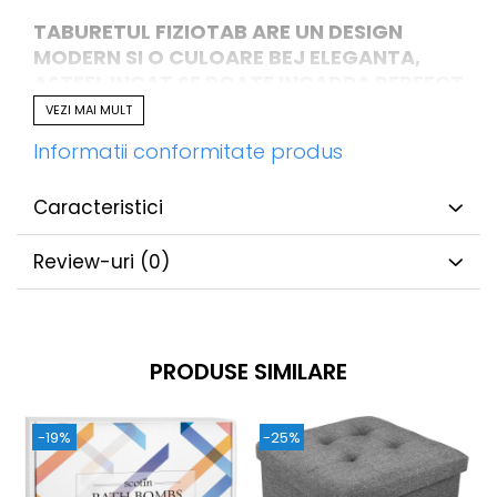
TABURETUL FIZIOTAB ARE UN DESIGN
MODERN SI O CULOARE BEJ ELEGANTA,
ASTFEL INCAT SE POATE INCADRA PERFECT
IN ORICE DECOR!
VEZI MAI MULT
Informatii conformitate produs
Caracteristici
Review-uri
(0)
PRODUSE SIMILARE
-19%
-25%