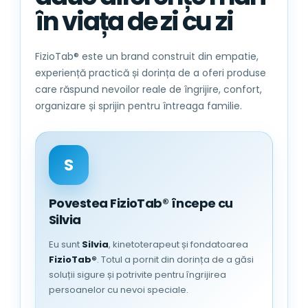
Scoateti toate piesele din cutie;
în viața de zi cu zi
Introduceti si fixati placa de
sustinere
Fixati capacul taburetului si GATA!
FizioTab® este un brand construit din empatie,
experiență practică și dorința de a oferi produse
care răspund nevoilor reale de îngrijire, confort,
USOR DE DEPOZITAT:
Designul usor si
organizare și sprijin pentru întreaga familie.
pliabil va permite sa depozitati rapid
acest taburet atunci cand nu il utilizati;
S
Povestea FizioTab® începe cu
Silvia
Eu sunt
Silvia
, kinetoterapeut și fondatoarea
FizioTab®
. Totul a pornit din dorința de a găsi
soluții sigure și potrivite pentru îngrijirea
persoanelor cu nevoi speciale.