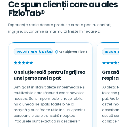
Ce spun clienții care au ales
FizioTab®
Experiențe reale despre produse create pentru confort,
îngrijire, autonomie și mai multă liniște în fiecare zi.
INCONTINENȚĂ & SĂNĂTATE
Achiziție verificată
INCONTINENȚ
★★★★★
★★★★★
O soluție reală pentru îngrijirea
Groasă, a
unei persoane la pat
respirabilă
„Am găsit în sfârșit aleze impermeabile și
„O aleză foarte
reutilizabile care răspund exact nevoilor
folosesc pentru tată
noastre. Sunt impermeabile, respirabile,
pat. Are bumb
nu alunecă, se spală foarte bine la
astfel încât nu se încinge sub 
mașină și sunt foarte utile inclusiv pentru
absorbantă și 
persoanele care transpiră noaptea.
usucă ușor. Sunt foarte mulțumită de
Produsele sunt exact ca în descriere.”
achiziție.”