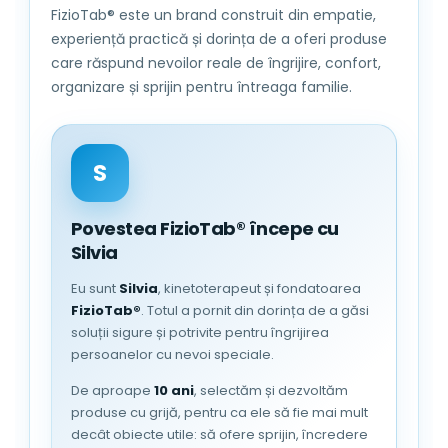
FizioTab® este un brand construit din empatie,
experiență practică și dorința de a oferi produse
Continut pachet: 1 x 3D placa acryl,1 x
care răspund nevoilor reale de îngrijire, confort,
suport cu tehnologie LED, 1 x cablu USB,
organizare și sprijin pentru întreaga familie.
1 x instructiuni.
S
Povestea FizioTab® începe cu
Silvia
Eu sunt
Silvia
, kinetoterapeut și fondatoarea
FizioTab®
. Totul a pornit din dorința de a găsi
soluții sigure și potrivite pentru îngrijirea
persoanelor cu nevoi speciale.
De aproape
10 ani
, selectăm și dezvoltăm
produse cu grijă, pentru ca ele să fie mai mult
decât obiecte utile: să ofere sprijin, încredere