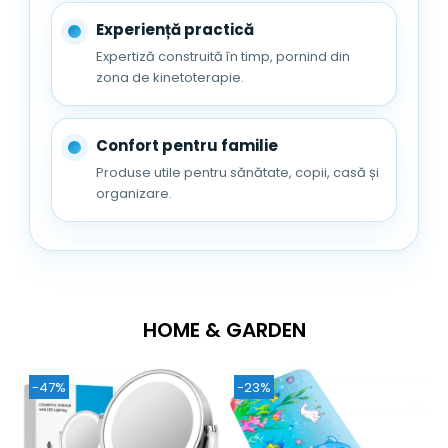
Experiență practică
Expertiză construită în timp, pornind din
zona de kinetoterapie.
FizioTab® -
CADOUL PERFECT PENTRU CEI
Confort pentru familie
DRAGI!
Produse utile pentru sănătate, copii, casă și
organizare.
HOME & GARDEN
-47%
-23%