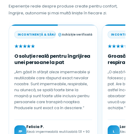
Experiențe reale despre produse create pentru confort,
îngrijire, autonomie și mai multă liniște în fiecare zi.
INCONTINENȚĂ & SĂNĂTATE
Achiziție verificată
INCONTINENȚ
★★★★★
★★★★★
O soluție reală pentru îngrijirea
Groasă, a
unei persoane la pat
respirabilă
„Am găsit în sfârșit aleze impermeabile și
„O aleză foarte
reutilizabile care răspund exact nevoilor
folosesc pentru tată
noastre. Sunt impermeabile, respirabile,
pat. Are bumb
nu alunecă, se spală foarte bine la
astfel încât nu se încinge sub 
mașină și sunt foarte utile inclusiv pentru
absorbantă și 
persoanele care transpiră noaptea.
usucă ușor. Sunt foarte mulțumită de
Produsele sunt exact ca în descriere.”
achiziție.”
Felicia P.
Lored
FP
L
Aleză impermeabilă reutilizabilă 131 × 90
Aleză im