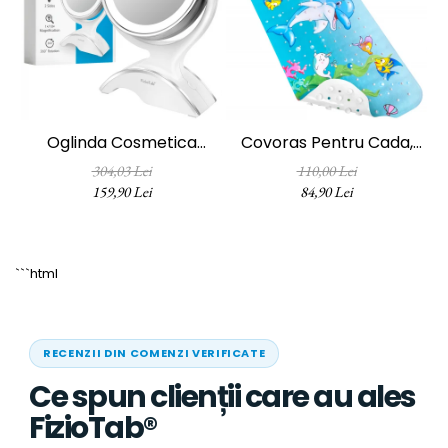
Oglinda Cosmetica
Covoras Pentru Cada,
FizioTab®, Iluminata Led,
Anti-Alunecare,
304,03 Lei
110,00 Lei
Dimabila, 2 Fete, Marire
FizioTab®, 100x40 Cm,
159,90 Lei
84,90 Lei
10X, Baterii Si Cablu USB
Multicolor, Delfin
Incluse, Alb
```html
RECENZII DIN COMENZI VERIFICATE
Ce spun clienții care au ales
FizioTab®