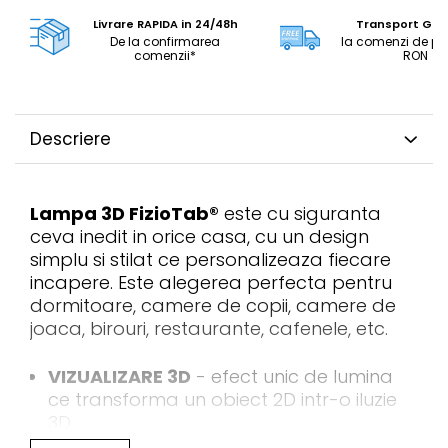
Livrare RAPIDA in 24/48h
Transport GRA
De la confirmarea
la comenzi de pe
comenzii*
RON
Descriere
Lampa 3D FizioTab®
este cu siguranta
ceva inedit in orice casa, cu un design
simplu si stilat ce personalizeaza fiecare
incapere. Este alegerea perfecta pentru
dormitoare, camere de copii, camere de
joaca, birouri, restaurante, cafenele, etc.
VIZUALIZARE 3D
- efect unic de lumina
ce transforma un obiect 2D intr-o iluzie
3D