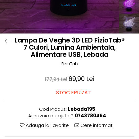
Prosoape si halate de bambus
Husa protectie scaun auto
Suporti uscare biberoane
Suporti pahar carucior
Lampa De Veghe 3D LED FizioTab®
Bile baie copii
7 Culori, Lumina Ambientala,
Vesela copii
Alimentare USB, Lebada
Lampi de veghe
FizioTab
69,90 Lei
177,94 Lei
STOC EPUIZAT
Cod Produs:
Lebada195
Ai nevoie de ajutor?
0743780454
Adauga la Favorite
Cere informatii