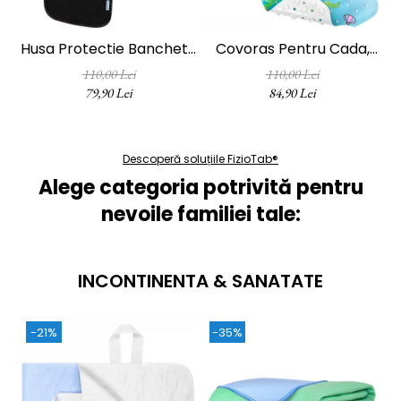
Husa Protectie Bancheta
Covoras Pentru Cada,
P
Auto FizioTab®, 2
Anti-Alunecare,
110,00 Lei
110,00 Lei
Buzunare De Depozitare,
FizioTab®, 100x40 Cm,
7
79,90 Lei
84,90 Lei
Impermeabila, 120 X 48
Multicolor, Delfin
Cm, Negru Cu Fire Rosii
Descoperă soluțiile FizioTab®
Alege categoria potrivită pentru
nevoile familiei tale:
INCONTINENTA & SANATATE
-21%
-35%