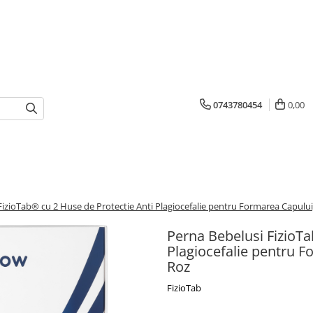
0743780454
0,00
FizioTab® cu 2 Huse de Protectie Anti Plagiocefalie pentru Formarea Capul
Perna Bebelusi FizioTa
Plagiocefalie pentru 
Roz
FizioTab