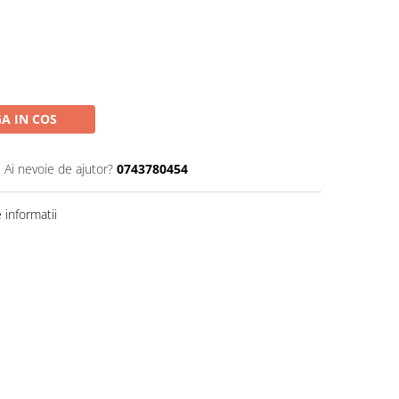
A IN COS
Ai nevoie de ajutor?
0743780454
informatii