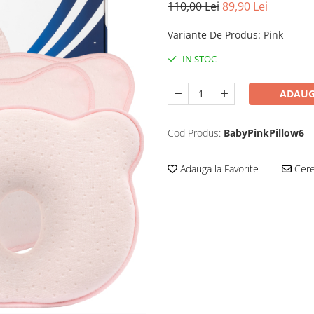
110,00 Lei
89,90 Lei
Variante De Produs
:
Pink
IN STOC
ADAUG
Cod Produs:
BabyPinkPillow6
Adauga la Favorite
Cere 