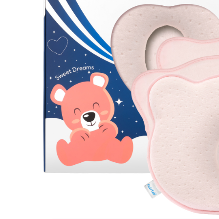
Prosoape si halate de bambus
Husa protectie scaun auto
Suporti uscare biberoane
Suporti pahar carucior
Bile baie copii
Vesela copii
Lampi de veghe