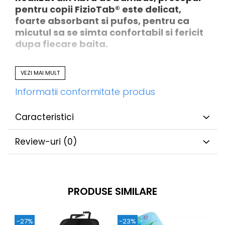
pentru copii FizioTab® este delicat,
foarte absorbant si pufos, pentru ca
micutul sa se simta confortabil si fericit
dupa fiecare baita.
Dimensiune marita, 90x100 cm
,
VEZI MAI MULT
pentru a va bucura de confortul si
utilitatea lui pentru mai mult timp!
Informatii conformitate produs
MANUSA CADOU, din fibra de
bambus!
Caracteristici
Model adorabil, cu urechiuse florale
roz, ideal pentru fetite!
Review-uri
(0)
PRODUSE SIMILARE
-27%
-23%