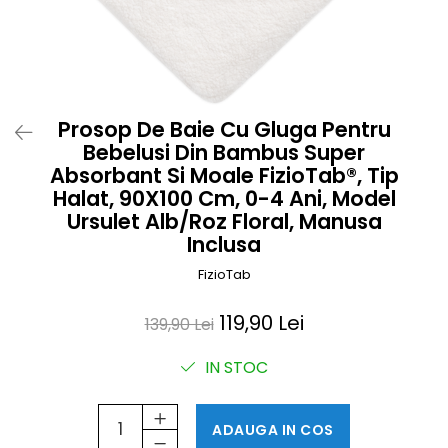
Prosoape si halate de bambus
Husa protectie scaun auto
Suporti uscare biberoane
Suporti pahar carucior
Prosop De Baie Cu Gluga Pentru
Bile baie copii
Bebelusi Din Bambus Super
Vesela copii
Absorbant Si Moale FizioTab®, Tip
Lampi de veghe
Halat, 90X100 Cm, 0-4 Ani, Model
Ursulet Alb/Roz Floral, Manusa
Inclusa
FizioTab
119,90 Lei
139,90 Lei
IN STOC
ADAUGA IN COS