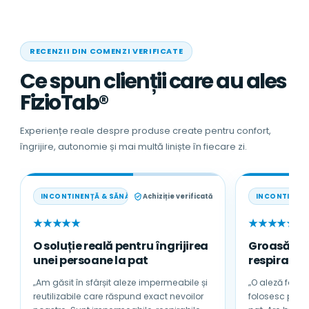
RECENZII DIN COMENZI VERIFICATE
Ce spun clienții care au ales
FizioTab®
Experiențe reale despre produse create pentru confort,
îngrijire, autonomie și mai multă liniște în fiecare zi.
INCONTINENȚĂ & SĂNĂTATE
Achiziție verificată
INCONTINENȚ
★★★★★
★★★★★
O soluție reală pentru îngrijirea
Groasă, a
unei persoane la pat
respirabilă
„Am găsit în sfârșit aleze impermeabile și
„O aleză foarte
reutilizabile care răspund exact nevoilor
folosesc pentru tată