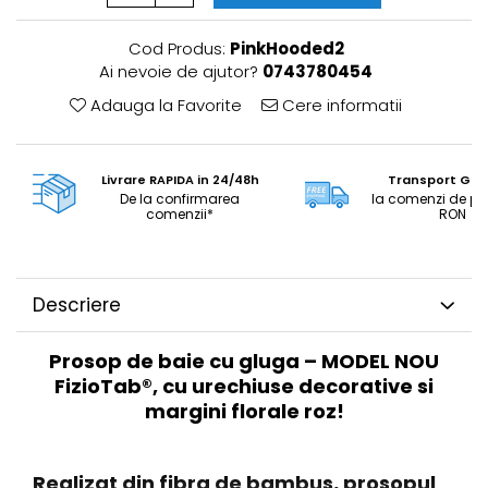
Cod Produs:
PinkHooded2
Ai nevoie de ajutor?
0743780454
Adauga la Favorite
Cere informatii
Livrare RAPIDA in 24/48h
Transport GRA
De la confirmarea
la comenzi de pe
comenzii*
RON
Descriere
Prosop de baie cu gluga – MODEL NOU
FizioTab®, cu urechiuse decorative si
margini florale roz!
Realizat din fibra de bambus, prosopul