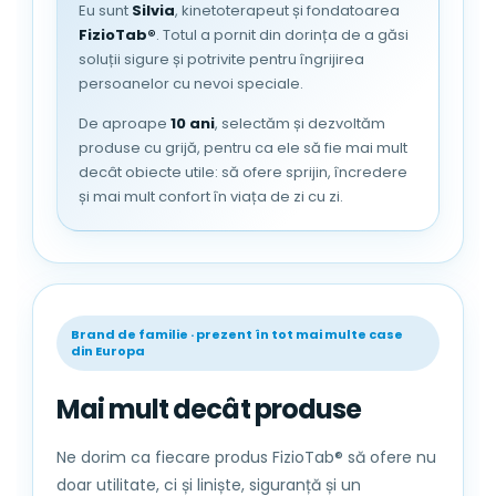
Eu sunt
Silvia
, kinetoterapeut și fondatoarea
FizioTab®
. Totul a pornit din dorința de a găsi
soluții sigure și potrivite pentru îngrijirea
persoanelor cu nevoi speciale.
De aproape
10 ani
, selectăm și dezvoltăm
produse cu grijă, pentru ca ele să fie mai mult
decât obiecte utile: să ofere sprijin, încredere
și mai mult confort în viața de zi cu zi.
Brand de familie · prezent în tot mai multe case
din Europa
Mai mult decât produse
Ne dorim ca fiecare produs FizioTab® să ofere nu
doar utilitate, ci și liniște, siguranță și un