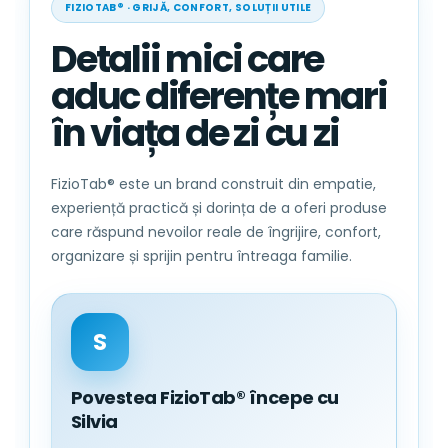
FIZIOTAB® · GRIJĂ, CONFORT, SOLUȚII UTILE
Se spala la masina la maxim 30 de
grade Celsius;
Detalii mici care
Se usuca la temperatura scazuta;
aduc diferențe mari
Nu utilizati inalbitori
în viața de zi cu zi
Nu se curata chimic
Nu se calca
Compozitie: 94% bambus, 6% poliester
FizioTab® este un brand construit din empatie,
experiență practică și dorința de a oferi produse
care răspund nevoilor reale de îngrijire, confort,
organizare și sprijin pentru întreaga familie.
FizioTab® – Produsele ideale pentru
micutul tau!
S
Povestea FizioTab® începe cu
Silvia