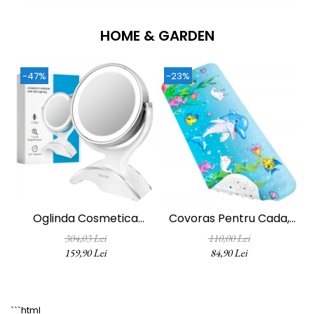
HOME & GARDEN
-47%
-23%
Oglinda Cosmetica
Covoras Pentru Cada,
FizioTab®, Iluminata Led,
Anti-Alunecare,
304,03 Lei
110,00 Lei
Dimabila, 2 Fete, Marire
FizioTab®, 100x40 Cm,
159,90 Lei
84,90 Lei
10X, Baterii Si Cablu USB
Multicolor, Delfin
Incluse, Alb
```html