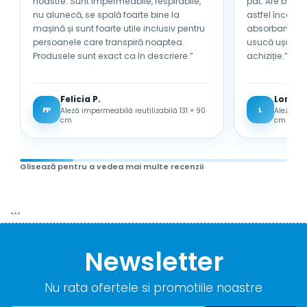
noastre. Sunt impermeabile, respirabile,
pat. Are bumb
nu alunecă, se spală foarte bine la
astfel încât nu se încinge sub 
mașină și sunt foarte utile inclusiv pentru
absorbantă și 
persoanele care transpiră noaptea.
usucă ușor. Sunt foarte mulțumită de
Produsele sunt exact ca în descriere.”
achiziție.”
Felicia P.
Lored
FP
L
Aleză impermeabilă reutilizabilă 131 × 90
Aleză im
cm
cm
Glisează pentru a vedea mai multe recenzii
```
Newsletter
Nu rata ofertele si promotiile noastre