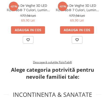
Lampa De Veghe 3D LED
Lampa De Veghe 3D LED
-61%
-61%
FizioTab® 7 Culori, Lumina
FizioTab® 7 Culori, Lumina
Ambientala, Alimentare
Ambientala, Alimentare
177,94 Lei
177,94 Lei
USB, Capricorn
USB, Bufnita
69,90 Lei
69,90 Lei
ADAUGA IN COS
ADAUGA IN COS
Printul jucaus si vesel al pernutei, model ursuleti koala, l-am
Descoperă soluțiile FizioTab®
creeat special pentru a aduce si mai multe zambete pe chipul
Alege categoria potrivită pentru
bebelusului tau, zi si noapte, contribuind impreuna la
confortul si imbunatatirea calitatii somnului lui!
nevoile familiei tale:
INCONTINENTA & SANATATE