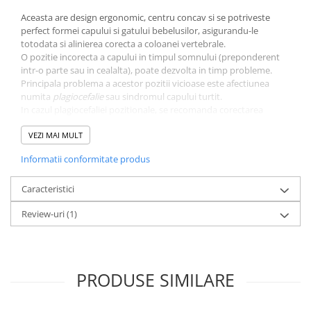
Aceasta are design ergonomic, centru concav si se potriveste
perfect formei capului si gatului bebelusilor, asigurandu-le
totodata si alinierea corecta a coloanei vertebrale.
O pozitie incorecta a capului in timpul somnului (preponderent
intr-o parte sau in cealalta), poate dezvolta in timp probleme.
Principala problema a acestor pozitii vicioase este afectiunea
numita
plagiocefalie
sau sindromul capului turtit.
In cazul plagiocefaliei pozitionale, se recomanda corectarea
pozitiei vicioase din timpul somnului bebelusului.
VEZI MAI MULT
Perna FizioTab® disperseaza in mod egal presiunea pe ambele
Informatii conformitate produs
parti ale capului, reducand astfel riscul aparitiei plagiocefaliei.
Caracteristici
Review-uri
(1)
PRODUSE SIMILARE