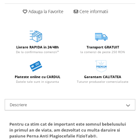
Adauga la Favorite
Cere informatii
Livrare RAPIDA in 24/48h
Transport GRATUIT
De la confirmarea comenzii*
la comenzi de peste 250 RON
Plateste online cu CARDUL
Garantam CALITATEA
Datele tale sunt in siguranta
Tuturor produselor comercializate
Descriere
Pentru ca stim cat de important este somnul bebelusului
in primul an de viata, am dezvoltat cu multa daruire si
pasiune Perna Anti Plagiocefalie FizioTab®.