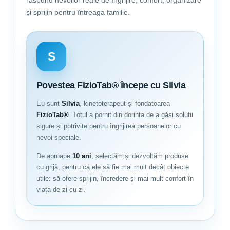
răspund nevoilor reale de îngrijire, confort, organizare
și sprijin pentru întreaga familie.
Fermoar ascuns la spate;
S
Povestea FizioTab® începe cu Silvia
Eu sunt
Silvia
, kinetoterapeut și fondatoarea
FizioTab®
. Totul a pornit din dorința de a găsi soluții
sigure și potrivite pentru îngrijirea persoanelor cu
nevoi speciale.
De aproape
10 ani
, selectăm și dezvoltăm produse
cu grijă, pentru ca ele să fie mai mult decât obiecte
utile: să ofere sprijin, încredere și mai mult confort în
viața de zi cu zi.