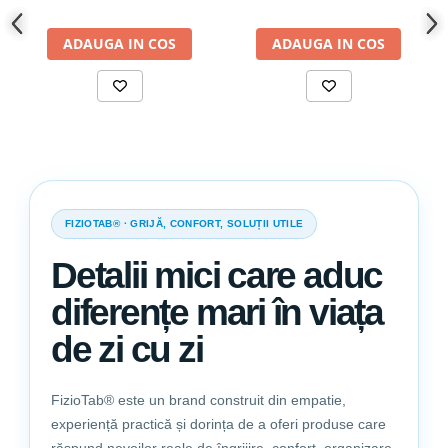
Husa respirabila permite aerului sa circule, prevenind copilul
sa se supraincalzeasca, mai ales in timpul noptilor fierbinti de
vara.
ADAUGA IN COS
ADAUGA IN COS
Este ideala pentru bebelusii cu alergii sau piele sensibila;
FIZIOTAB® · GRIJĂ, CONFORT, SOLUȚII UTILE
Detalii mici care aduc
diferențe mari în viața
de zi cu zi
FizioTab® este un brand construit din empatie,
experiență practică și dorința de a oferi produse care