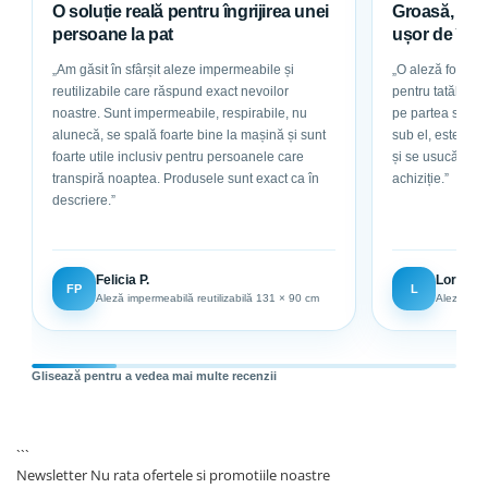
O soluție reală pentru îngrijirea unei
Groasă, abso
intotdeauna la medicul specialist neuro-pediatru!
persoane la pat
ușor de într
FizioTab
®
– Produsele ideale pentru micutul tau!
„Am găsit în sfârșit aleze impermeabile și
„O aleză foarte g
reutilizabile care răspund exact nevoilor
pentru tatăl meu, care este la pat. Are bu
noastre. Sunt impermeabile, respirabile, nu
pe partea superioar
alunecă, se spală foarte bine la mașină și sunt
sub el, este abs
foarte utile inclusiv pentru persoanele care
și se usucă ușor. Sunt foarte mulțumită de
transpiră noaptea. Produsele sunt exact ca în
achiziție.”
descriere.”
Felicia P.
Loredan
FP
L
Aleză impermeabilă reutilizabilă 131 × 90 cm
Aleză impe
Glisează pentru a vedea mai multe recenzii
```
Newsletter
Nu rata ofertele si promotiile noastre