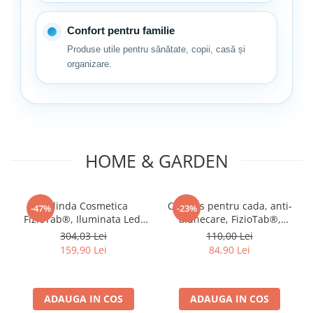
Confort pentru familie
Produse utile pentru sănătate, copii, casă și
organizare.
Dimensiuni pernuta FizioTab®:
Lungime: 25 cm
HOME & GARDEN
Latime: 20.5 cm
Grosime: 3.5 cm in laterale si partea superioara, iar la gatul
bebelusului 0.5 cm;
Oglinda Cosmetica
Covoras pentru cada, anti-
-47%
-23%
FizioTab®, Iluminata Led,
alunecare, FizioTab®,
Dimabila, 2 Fete, Marire
100x40 cm, Multicolor,
304,03 Lei
110,00 Lei
10X, Baterii si Cablu USB
Delfin
159,90 Lei
84,90 Lei
Incluse, Alb
ADAUGA IN COS
ADAUGA IN COS