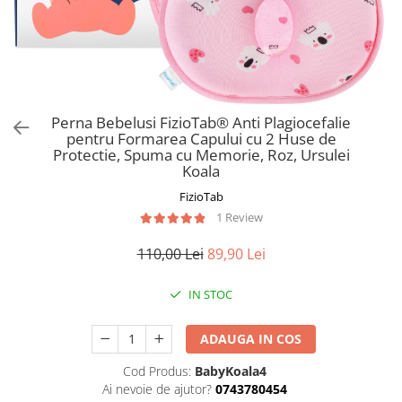
Prosoape si halate de bambus
Husa protectie scaun auto
Suporti uscare biberoane
Suporti pahar carucior
Bile baie copii
Perna Bebelusi FizioTab® Anti Plagiocefalie
pentru Formarea Capului cu 2 Huse de
Vesela copii
Protectie, Spuma cu Memorie, Roz, Ursulei
Lampi de veghe
Koala
FizioTab
1 Review
110,00 Lei
89,90 Lei
IN STOC
ADAUGA IN COS
Cod Produs:
BabyKoala4
Ai nevoie de ajutor?
0743780454