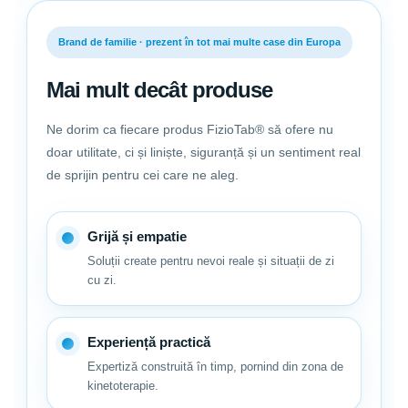
Brand de familie · prezent în tot mai multe case din Europa
Varsta recomandata: 0+ luni
Ce primesti in pachet:
Mai mult decât produse
Perna din spuma cu memorie moale si pufoasa cu design
ursuleti koala;
Ne dorim ca fiecare produs FizioTab® să ofere nu
2 Huse detasabile din bumbac;
Ambalata in cutie premium, Perna FizioTab® este cadoul ideal
doar utilitate, ci și liniște, siguranță și un sentiment real
pentru mamici!
de sprijin pentru cei care ne aleg.
Grijă și empatie
Soluții create pentru nevoi reale și situații de zi
cu zi.
Experiență practică
Expertiză construită în timp, pornind din zona de
kinetoterapie.